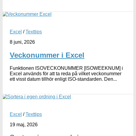
Excel
/
Texttips
8 juni, 2026
Veckonummer i Excel
Funktionen ISOVECKONUMMER [ISOWEEKNUM] i
Excel används för att ta reda på vilket veckonummer
ett visst datum tillhör enligt ISO-standarden. Den...
Excel
/
Texttips
19 maj, 2026