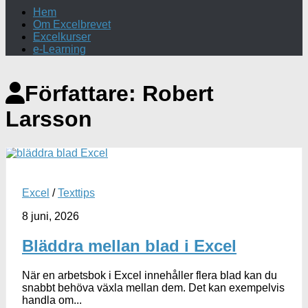
Hem
Om Excelbrevet
Excelkurser
e-Learning
Författare:
Robert
Larsson
Excel
/
Texttips
8 juni, 2026
Bläddra mellan blad i Excel
När en arbetsbok i Excel innehåller flera blad kan du
snabbt behöva växla mellan dem. Det kan exempelvis
handla om...