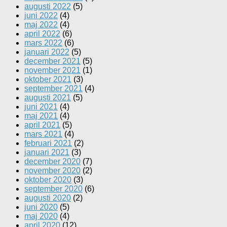
augusti 2022
(5)
juni 2022
(4)
maj 2022
(4)
april 2022
(6)
mars 2022
(6)
januari 2022
(5)
december 2021
(5)
november 2021
(1)
oktober 2021
(3)
september 2021
(4)
augusti 2021
(5)
juni 2021
(4)
maj 2021
(4)
april 2021
(5)
mars 2021
(4)
februari 2021
(2)
januari 2021
(3)
december 2020
(7)
november 2020
(2)
oktober 2020
(3)
september 2020
(6)
augusti 2020
(2)
juni 2020
(5)
maj 2020
(4)
april 2020
(12)