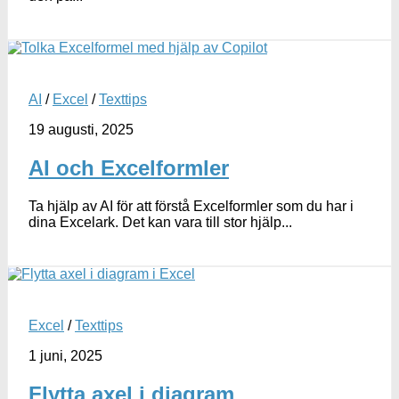
AI
/
Excel
/
Texttips
19 augusti, 2025
AI och Excelformler
Ta hjälp av AI för att förstå Excelformler som du har i
dina Excelark. Det kan vara till stor hjälp...
Excel
/
Texttips
1 juni, 2025
Flytta axel i diagram