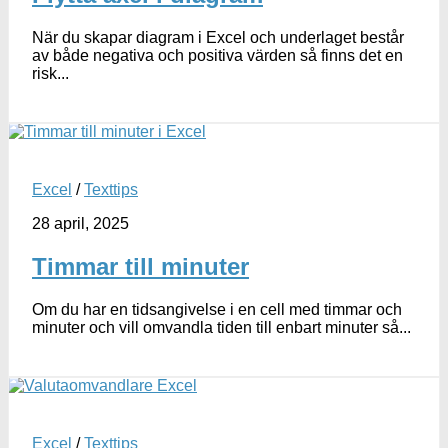
När du skapar diagram i Excel och underlaget består
av både negativa och positiva värden så finns det en
risk...
Excel
/
Texttips
28 april, 2025
Timmar till minuter
Om du har en tidsangivelse i en cell med timmar och
minuter och vill omvandla tiden till enbart minuter så...
Excel
/
Texttips