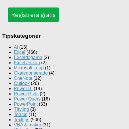
Registrera gratis
Tipskategorier
AI
(13)
Excel
(466)
Exceldagarna
(2)
Excelveckan
(2)
Microsoft Loop
(1)
Okategoriserade
(4)
OneNote
(12)
Outlook
(26)
Power BI
(14)
Power Pivot
(2)
Power Query
(16)
PowerPoint
(33)
Tävling
(3)
Teams
(11)
Texttips
(506)
VBA & makro
(31)