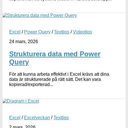
Excel
/
Power Query
/
Texttips
/
Videotips
24 mars, 2026
Strukturera data med Power
Query
För att kunna arbeta effektivt i Excel krävs att dina
data är strukturerade på rätt sätt. Det kan vara
kopierad/exporterad...
Excel
/
Excelveckan
/
Texttips
2 mars, 2026