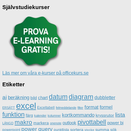
Självstudiekurser
Läs mer om våra e-kurser på officekurs.se
Etiketter
datum
diagram
ai
beräkning
dubbletter
chart
bild
excel
format
formel
Exceltabell
ERSÄTT
felmeddelande
filter
funktion
lista
kortkommando
färg
kryssrutor
kalender
kolumner
pivottabell
makro
outlook
power bi
markera
LÄNGD
onenote
power query
sortera
summa
sök
powerpoint
punktlista
stycke