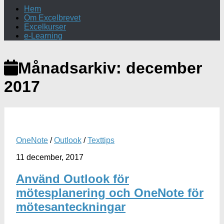
Hem
Om Excelbrevet
Excelkurser
e-Learning
Månadsarkiv:
december
2017
OneNote
/
Outlook
/
Texttips
11 december, 2017
Använd Outlook för
mötesplanering och OneNote för
mötesanteckningar