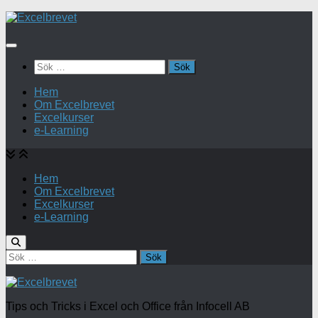
Under
innehåll
Sök
efter:
Hem
Om Excelbrevet
Excelkurser
e-Learning
Hem
Om Excelbrevet
Excelkurser
e-Learning
Sök
efter:
Tips och Tricks i Excel och Office från Infocell AB