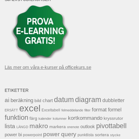
Läs mer om våra e-kurser på officekurs.se
ETIKETTER
datum
diagram
ai
beräkning
dubbletter
chart
bild
excel
format
formel
Exceltabell
ERSÄTT
felmeddelande
filter
funktion
kortkommando
färg
kryssrutor
kalender
kolumner
pivottabell
makro
lista
outlook
markera
LÄNGD
onenote
power query
power bi
sortera
powerpoint
punktlista
stycke