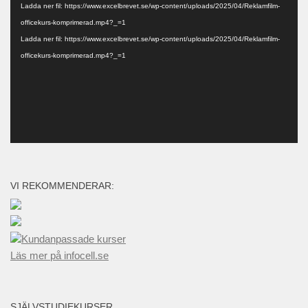
Ladda ner fil: https://www.excelbrevet.se/wp-content/uploads/2025/04/Reklamfilm-
officekurs-komprimerad.mp4?_=1
Ladda ner fil: https://www.excelbrevet.se/wp-content/uploads/2025/04/Reklamfilm-
officekurs-komprimerad.mp4?_=1
VI REKOMMENDERAR:
Kundanpassade kurser
Läs mer på infocell.se
SJÄLVSTUDIEKURSER