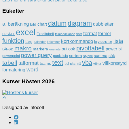
Etiketter
datum
diagram
ai
beräkning
dubbletter
chart
bild
excel
format
formel
Exceltabell
ERSÄTT
felmeddelande
filter
funktion
lista
kortkommando
färg
kryssrutor
kalender
kolumner
pivottabell
makro
outlook
power bi
markera
LÄNGD
onenote
power query
sortera
summa
sök
powerpoint
punktlista
stycke
text
vba
tabell
talformat
villkorsstyrd
teams
tid
utsnitt
villkor
word
formatering
Kurser Hösten 2026
Designad av Infocell