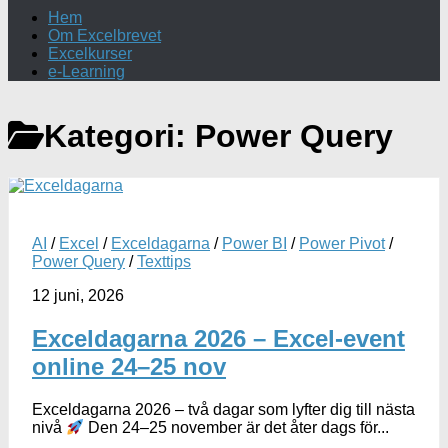
Hem
Om Excelbrevet
Excelkurser
e-Learning
Kategori:
Power Query
AI
/
Excel
/
Exceldagarna
/
Power BI
/
Power Pivot
/
Power Query
/
Texttips
12 juni, 2026
Exceldagarna 2026 – Excel-event
online 24–25 nov
Exceldagarna 2026 – två dagar som lyfter dig till nästa
nivå
Den 24–25 november är det åter dags för...