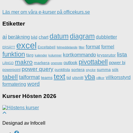
Läs mer om våra e-kurser på officekurs.se
Etiketter
datum
diagram
ai
beräkning
dubbletter
chart
bild
excel
format
formel
Exceltabell
ERSÄTT
felmeddelande
filter
funktion
lista
kortkommando
färg
kryssrutor
kalender
kolumner
pivottabell
makro
outlook
power bi
markera
LÄNGD
onenote
power query
sortera
summa
sök
powerpoint
punktlista
stycke
text
vba
tabell
talformat
villkorsstyrd
teams
tid
utsnitt
villkor
word
formatering
Kurser Hösten 2026
Designad av Infocell