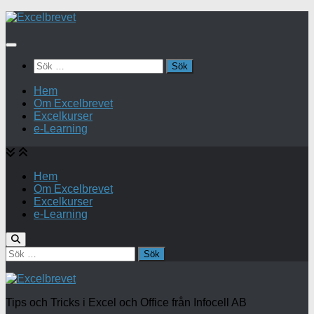
Under
innehåll
Sök
efter:
Hem
Om Excelbrevet
Excelkurser
e-Learning
Hem
Om Excelbrevet
Excelkurser
e-Learning
Sök
efter:
Tips och Tricks i Excel och Office från Infocell AB