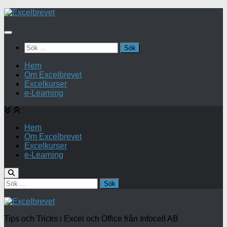
Under
innehåll
Sök
efter:
Hem
Om Excelbrevet
Excelkurser
e-Learning
Hem
Om Excelbrevet
Excelkurser
e-Learning
Sök
efter:
Tips och Tricks i Excel och Office från Infocell AB