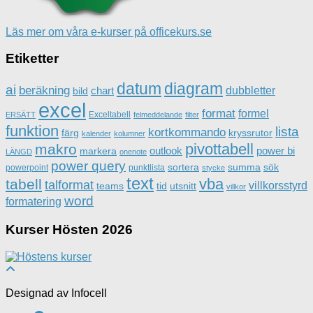
Läs mer om våra e-kurser på officekurs.se
Etiketter
datum
diagram
ai
beräkning
dubbletter
chart
bild
excel
format
formel
Exceltabell
ERSÄTT
felmeddelande
filter
funktion
lista
kortkommando
färg
kryssrutor
kalender
kolumner
pivottabell
makro
outlook
power bi
markera
LÄNGD
onenote
power query
sortera
summa
sök
powerpoint
punktlista
stycke
text
vba
tabell
talformat
villkorsstyrd
teams
tid
utsnitt
villkor
word
formatering
Kurser Hösten 2026
Designad av Infocell