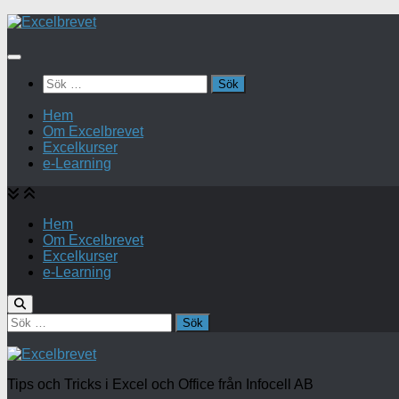
Under
innehåll
Sök
efter:
Hem
Om Excelbrevet
Excelkurser
e-Learning
Hem
Om Excelbrevet
Excelkurser
e-Learning
Sök
efter:
Tips och Tricks i Excel och Office från Infocell AB