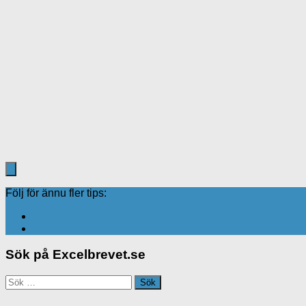
Excel
/
Texttips
4 maj, 2018
Räkna antal tecken i en cell
Att räkna antal celler i ett område som innehåller en specifik 
enkelt med funktionen ANTAL.OMF...
Följ för ännu fler tips:
Sök på Excelbrevet.se
Sök
efter: