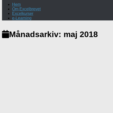
Hem
Om Excelbrevet
Excelkurser
e-Learning
Månadsarkiv:
maj 2018
PowerPoint
/
Texttips
/
Word
7 maj, 2018
Bädda in teckensnitt i filen
Om man använder ett teckensnitt, i dokument eller present
filen saknar så kommer programmet (Word/PowerPoint) att.