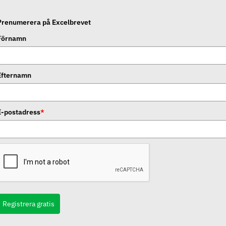
Prenumerera på Excelbrevet
Förnamn
Efternamn
E-postadress
*
Registrera gratis