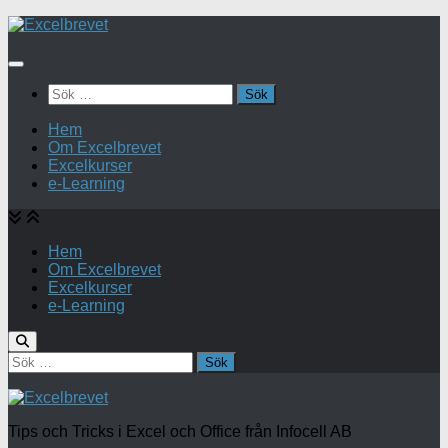
Under
innehåll
Sök
efter:
Hem
Om Excelbrevet
Excelkurser
e-Learning
Hem
Om Excelbrevet
Excelkurser
e-Learning
Sök
efter:
Tips och Tricks i Excel och Office från Infocell AB