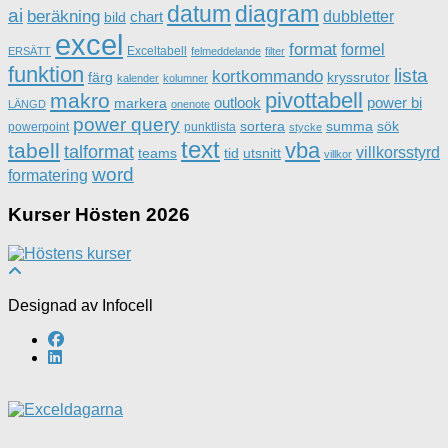
datum
diagram
ai
beräkning
dubbletter
chart
bild
excel
format
formel
Exceltabell
ERSÄTT
felmeddelande
filter
funktion
lista
kortkommando
färg
kryssrutor
kalender
kolumner
pivottabell
makro
outlook
power bi
markera
LÄNGD
onenote
power query
sortera
summa
sök
powerpoint
punktlista
stycke
text
vba
tabell
talformat
villkorsstyrd
teams
tid
utsnitt
villkor
word
formatering
Kurser Hösten 2026
Designad av Infocell