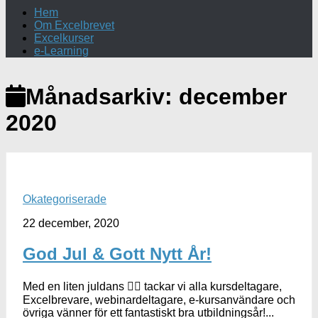
Hem
Om Excelbrevet
Excelkurser
e-Learning
Månadsarkiv:
december
2020
Okategoriserade
22 december, 2020
God Jul & Gott Nytt År!
Med en liten juldans 🤸‍♀️ tackar vi alla kursdeltagare,
Excelbrevare, webinardeltagare, e-kursanvändare och
övriga vänner för ett fantastiskt bra utbildningsår!...