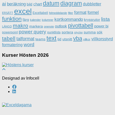
datum
diagram
ai
beräkning
dubbletter
chart
bild
excel
format
formel
Exceltabell
ERSÄTT
felmeddelande
filter
funktion
lista
kortkommando
färg
kryssrutor
kalender
kolumner
pivottabell
makro
outlook
power bi
markera
LÄNGD
onenote
power query
sortera
summa
sök
powerpoint
punktlista
stycke
text
vba
tabell
talformat
villkorsstyrd
teams
tid
utsnitt
villkor
word
formatering
Kurser Hösten 2026
Designad av Infocell