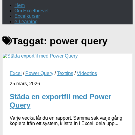
Hem
Om Excelbrevet
Excelkurser
e-Learning
Taggat:
power query
Excel
/
Power Query
/
Texttips
/
Videotips
25 mars, 2026
Städa en exportfil med Power
Query
Varje vecka får du en rapport. Samma sak varje gång:
kopiera från ett system, klistra in i Excel, dela upp...