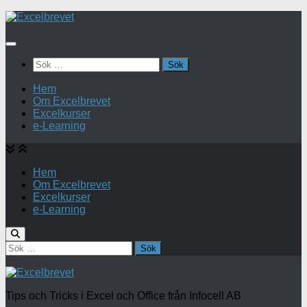
Under
innehåll
Sök
efter:
Hem
Om Excelbrevet
Excelkurser
e-Learning
Hem
Om Excelbrevet
Excelkurser
e-Learning
Sök
efter:
Tips och Tricks i Excel och Office från Infocell AB