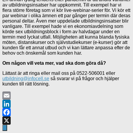
av utbildningsinsatser har uppkommit. Till exempel har vi
flera större företag som vi kör live-webinar-serier ️för. Vi kör ett
par webinar i olika ämnen ett par gånger per termin där deras
personal deltar. Även mer uppdelade utbildningsinsatser blir
vanligare. Till exempel hade vi en ekonomiavdelning som
körde sex utbildningsblock i form av halvdagar under en
termin med lyckat utfall. Möjligheten att kunna blanda fysiska
möten, distanskurser och självstudiekurser (e-kurser) gör att
kunden får ett annat utbud och vi kan lättare anpassa efter de
behov och önskemål som kunden har.
Om någon vill veta mer, vad ska dom göra då?
Lättast är att ringa eller mail oss på 0522-506001 eller
utbildning@infocell.se
så svarar vi på frågor och hjälper
kunden till rätt lösning.
Email
LinkedIn
Facebook
X