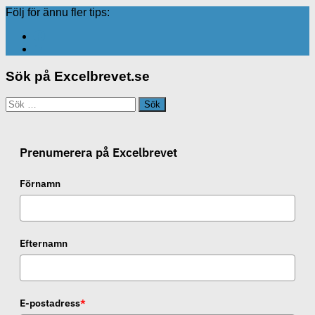
Följ för ännu fler tips:
Sök på Excelbrevet.se
Sök
efter:
Prenumerera på Excelbrevet
Förnamn
Efternamn
E-postadress
*