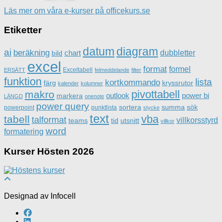
Läs mer om våra e-kurser på officekurs.se
Etiketter
datum
diagram
ai
beräkning
dubbletter
chart
bild
excel
format
formel
Exceltabell
ERSÄTT
felmeddelande
filter
funktion
lista
kortkommando
färg
kryssrutor
kalender
kolumner
pivottabell
makro
outlook
power bi
markera
LÄNGD
onenote
power query
sortera
summa
sök
powerpoint
punktlista
stycke
text
vba
tabell
talformat
villkorsstyrd
teams
tid
utsnitt
villkor
word
formatering
Kurser Hösten 2026
Designad av Infocell