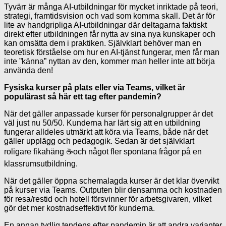
Tyvärr är många AI-utbildningar för mycket inriktade på teori,
strategi, framtidsvision och vad som komma skall. Det är för
lite av handgripliga AI-utbildningar där deltagarna faktiskt
direkt efter utbildningen får nytta av sina nya kunskaper och
kan omsätta dem i praktiken. Självklart behöver man en
teoretisk förståelse om hur en AI-tjänst fungerar, men får man
inte ”känna” nyttan av den, kommer man heller inte att börja
använda den!
Fysiska kurser på plats eller via Teams, vilket är
populärast så här ett tag efter pandemin?
När det gäller anpassade kurser för personalgrupper är det
väl just nu 50/50. Kunderna har lärt sig att en utbildning
fungerar alldeles utmärkt att köra via Teams, både när det
gäller upplägg och pedagogik. Sedan är det självklart
roligare fikahäng ☕och något fler spontana frågor på en
klassrumsutbildning.
När det gäller öppna schemalagda kurser är det klar övervikt
på kurser via Teams. Outputen blir densamma och kostnaden
för resa/restid och hotell försvinner för arbetsgivaren, vilket
gör det mer kostnadseffektivt för kunderna.
En annan tydlig tendens efter pandemin är att andra varianter