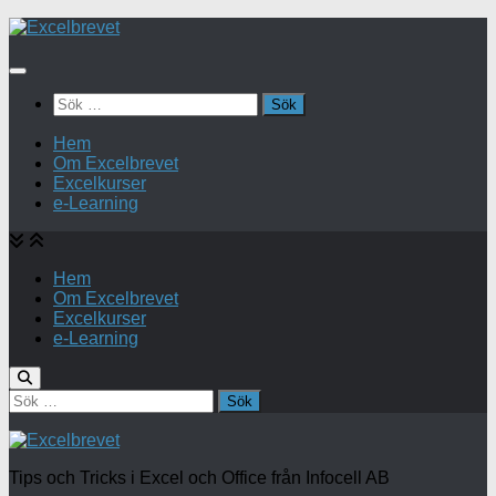
Under
innehåll
Sök
efter:
Hem
Om Excelbrevet
Excelkurser
e-Learning
Hem
Om Excelbrevet
Excelkurser
e-Learning
Sök
efter:
Tips och Tricks i Excel och Office från Infocell AB