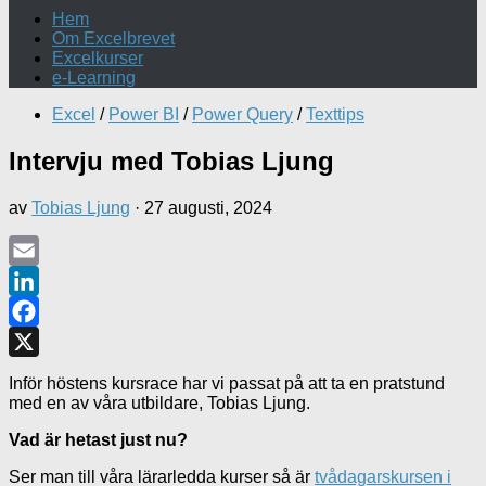
Hem
Om Excelbrevet
Excelkurser
e-Learning
Excel
/
Power BI
/
Power Query
/
Texttips
Intervju med Tobias Ljung
av
Tobias Ljung
·
27 augusti, 2024
Email
LinkedIn
Facebook
X
Inför höstens kursrace har vi passat på att ta en pratstund
med en av våra utbildare, Tobias Ljung.
Vad är hetast just nu?
Ser man till våra lärarledda kurser så är
tvådagarskursen i