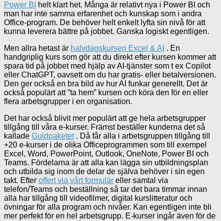
Power BI
helt klart het. Många är relativt nya i Power BI och
man har inte samma erfarenhet och kunskap som i andra
Office-program. De behöver helt enkelt lyfta sin nivå för att
kunna leverera bättre på jobbet. Ganska logiskt egentligen.
Men allra hetast är
halvdagskursen Excel & AI
. En
handgriplig kurs som gör att du direkt efter kursen kommer att
spara tid på jobbet med hjälp av AI-tjänster som t ex Copilot
eller ChatGPT, oavsett om du har gratis- eller betalversionen.
Den ger också en bra bild av hur AI funkar generellt. Det är
också populärt att ”ta hem” kursen och köra den för en eller
flera arbetsgrupper i en organisation.
Det har också blivit mer populärt att ge hela arbetsgrupper
tillgång till våra e-kurser. Främst beställer kunderna det så
kallade
Guldpaketet
. Då får alla i arbetsgruppen tillgång till
+20 e-kurser i de olika Officeprogrammen som till exempel
Excel, Word, PowerPoint, Outlook, OneNote, Power BI och
Teams. Fördelarna är att alla kan lägga sin utbildningsplan
och utbilda sig inom de delar de själva behöver i sin egen
takt. Efter
offert via vårt formulär
eller samtal via
telefon/Teams och beställning så tar det bara timmar innan
alla har tillgång till videofilmer, digital kurslitteratur och
övningar för alla program och nivåer. Kan egentligen inte bli
mer perfekt för en hel arbetsgrupp. E-kurser ingår även för de