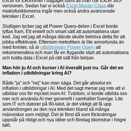
Excel för Ekonomer i bagaget samt att man har Excel 365-
versionen. Sedan har vi också
Excel Master Class
där
matrisfunktionerna ingår men också andra avancerade
tekniker i Excel.
Slutligen tycker jag att Power Query-delen i Excel borde
lyftas fram. Ett enkelt och smart sätt att automatisera utan
kod. Jag vet jag att många därute skulle behöva detta för att
jobba effektivare. Eftersom metodiken är lite annorlunda än
med formler, så är
utbildningen Power Query
att
rekommendera och man får en flygande start att automatisera
och tvätta data i Excel på rätt sätt från början.
Man hör ju AI och kurser i AI överallt just nu. Går det en
inflation i utbildningar kring AI?
Både ”ja” och ”nej” kan man säga. Det går absolut en
inflation i utbildningar i AI. Med det sagt menar jag inte att vi
utbildar oss för mycket inom AI. Tvärtom, vi borde utbilda oss
mer och använda AI mer generellt i samhället Sverige. Lite
som IT och datorer på 90-talet, är det viktigt att få upp
användningen av den nya tekniken bland så många
människor som möjligt. Det är först då som förändringar
uppstår på riktigt och nya idéer och företag blomstrar i högre
takt.