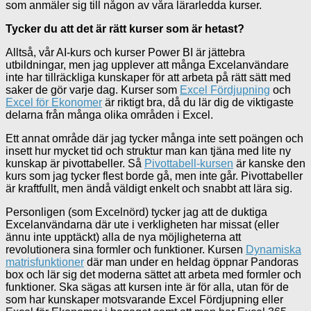
som anmäler sig till någon av våra lärarledda kurser.
Tycker du att det är rätt kurser som är hetast?
Alltså, vår AI-kurs och kurser Power BI är jättebra
utbildningar, men jag upplever att många Excelanvändare
inte har tillräckliga kunskaper för att arbeta på rätt sätt med
saker de gör varje dag. Kurser som
Excel Fördjupning
och
Excel för Ekonomer
är riktigt bra, då du lär dig de viktigaste
delarna från många olika områden i Excel.
Ett annat område där jag tycker många inte sett poängen och
insett hur mycket tid och struktur man kan tjäna med lite ny
kunskap är pivottabeller. Så
Pivottabell-kursen
är kanske den
kurs som jag tycker flest borde gå, men inte går. Pivottabeller
är kraftfullt, men ändå väldigt enkelt och snabbt att lära sig.
Personligen (som Excelnörd) tycker jag att de duktiga
Excelanvändarna där ute i verkligheten har missat (eller
ännu inte upptäckt) alla de nya möjligheterna att
revolutionera sina formler och funktioner. Kursen
Dynamiska
matrisfunktioner
där man under en heldag öppnar Pandoras
box och lär sig det moderna sättet att arbeta med formler och
funktioner. Ska sägas att kursen inte är för alla, utan för de
som har kunskaper motsvarande Excel Fördjupning eller