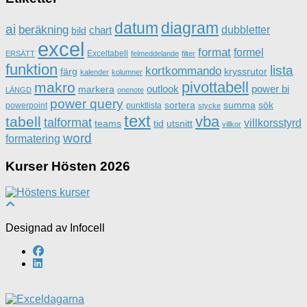
datum
diagram
ai
beräkning
dubbletter
chart
bild
excel
format
formel
Exceltabell
ERSÄTT
felmeddelande
filter
funktion
lista
kortkommando
färg
kryssrutor
kalender
kolumner
pivottabell
makro
outlook
power bi
markera
LÄNGD
onenote
power query
sortera
summa
sök
powerpoint
punktlista
stycke
text
vba
tabell
talformat
villkorsstyrd
teams
tid
utsnitt
villkor
word
formatering
Kurser Hösten 2026
Designad av Infocell