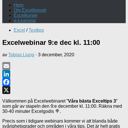
Hem
Om Excelbrevet
Excelkurser
e-Learning
Excel
/
Texttips
Excelwebinar 9:e dec kl. 11:00
av
Tobias Ljung
·
3 december, 2020
Email
LinkedIn
Facebook
X
Välkommen på Excelwebinaret ”
Våra bästa Exceltips 3
”
som går av stapeln den 9:e december kl. 11:00. Räkna med
30-40 minuter Excelgodis 🍭.
Precis som i tidigare webinars kommer vi att blanda både
svårighetsgrader och områden i våra tips. Det är helt gratis