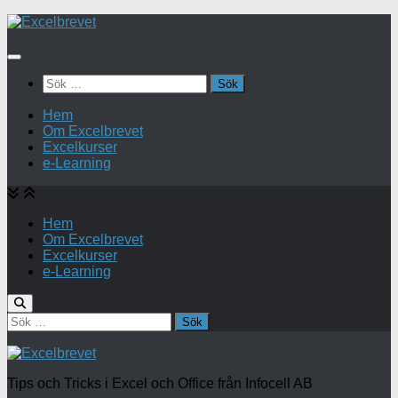
Under
innehåll
Sök
efter:
Hem
Om Excelbrevet
Excelkurser
e-Learning
Hem
Om Excelbrevet
Excelkurser
e-Learning
Sök
efter:
Tips och Tricks i Excel och Office från Infocell AB