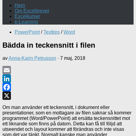
Hem
Om Excelbrevet
Excelkurser
e-Learning
PowerPoint
/
Texttips
/
Word
Bädda in teckensnitt i filen
av
Anna-Karin Petrusson
·
7 maj, 2018
Email
LinkedIn
Facebook
X
Om man använder ett teckensnitt, i dokument eller
presentationer, som en mottagare av filen saknar så kommer
programmet (Word/PowerPoint) att ersätta teckensnittet mot
ett liknande som finns på datorn. Detta kan få till följd att
utseendet och layout kommer att förändras och inte visas
som det var tänkt. Normalt kanske man använder