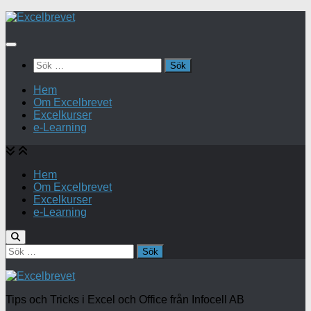
Under
innehåll
Sök
efter:
Hem
Om Excelbrevet
Excelkurser
e-Learning
Hem
Om Excelbrevet
Excelkurser
e-Learning
Sök
efter:
Tips och Tricks i Excel och Office från Infocell AB