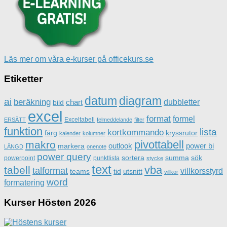
Läs mer om våra e-kurser på officekurs.se
Etiketter
datum
diagram
ai
beräkning
dubbletter
chart
bild
excel
format
formel
Exceltabell
ERSÄTT
felmeddelande
filter
funktion
lista
kortkommando
färg
kryssrutor
kalender
kolumner
pivottabell
makro
outlook
power bi
markera
LÄNGD
onenote
power query
sortera
summa
sök
powerpoint
punktlista
stycke
text
vba
tabell
talformat
villkorsstyrd
teams
tid
utsnitt
villkor
word
formatering
Kurser Hösten 2026