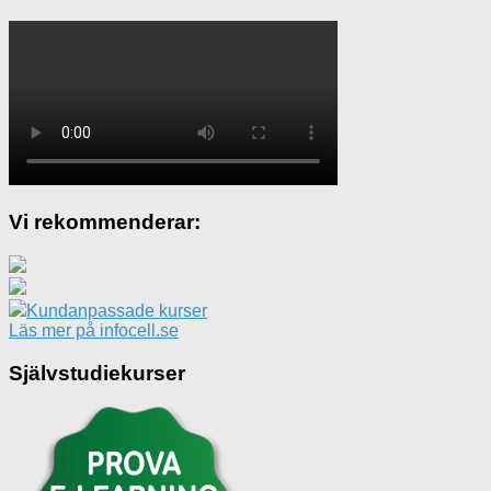
Vi rekommenderar:
Kundanpassade kurser
Läs mer på infocell.se
Självstudiekurser