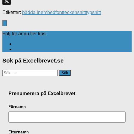
Facebook
X
Etiketter:
bädda in
embed
font
teckensnitt
typsnitt
Följ för ännu fler tips:
Sök på Excelbrevet.se
Sök
efter:
Prenumerera på Excelbrevet
Förnamn
Efternamn