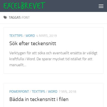
Under innehåll
TAGGAT:
FONT
TEXTTIPS
/
WORD
4 MARS, 2019
Sök efter teckensnitt
Verktygen för att söka och eventuellt ersätta är väldigt
kraftfulla i Word. De sparar mycket tid istället för att
manuellt...
POWERPOINT
/
TEXTTIPS
/
WORD
7 MAJ, 2018
Bädda in teckensnitt i filen