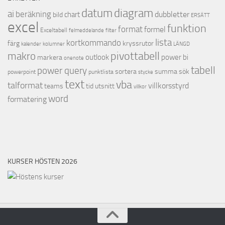
datum
diagram
ai
beräkning
dubbletter
chart
bild
ERSÄTT
excel
funktion
format
formel
Exceltabell
felmeddelande
filter
lista
kortkommando
färg
kryssrutor
kalender
kolumner
LÄNGD
pivottabell
makro
outlook
power bi
markera
onenote
tabell
power query
sortera
summa
sök
powerpoint
punktlista
stycke
text
vba
talformat
villkorsstyrd
teams
tid
utsnitt
villkor
word
formatering
KURSER HÖSTEN 2026