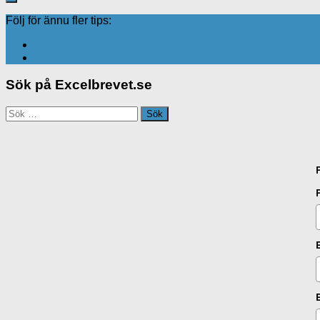
Följ för ännu fler tips:
Sök på Excelbrevet.se
Sök
efter: