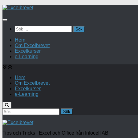
Under
innehåll
Sök
efter:
Hem
Om Excelbrevet
Excelkurser
e-Learning
Hem
Om Excelbrevet
Excelkurser
e-Learning
Sök
efter:
Tips och Tricks i Excel och Office från Infocell AB