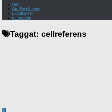
Hem
Om Excelbrevet
Excelkurser
e-Learning
Taggat:
cellreferens
Excel
/
Texttips
30 mars, 2022
Låsa tabellreferenser
Att använda tabeller som underlag i Excel är på många sä
tabeller så får du tillgång till...