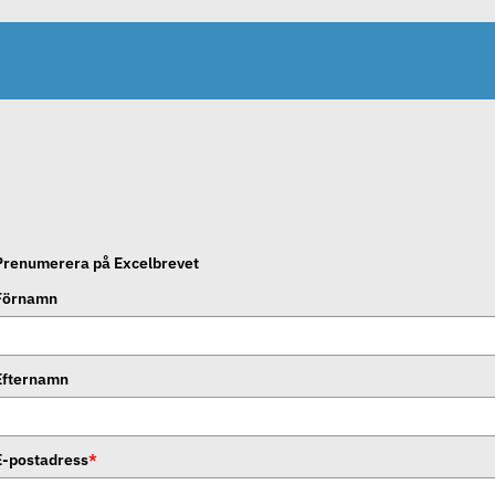
Prenumerera på Excelbrevet
Förnamn
Efternamn
E-postadress
*