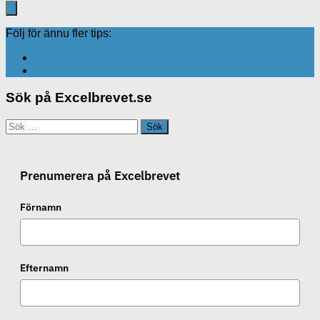
Följ för ännu fler tips:
Sök på Excelbrevet.se
Sök
efter:
Prenumerera på Excelbrevet
Förnamn
Efternamn