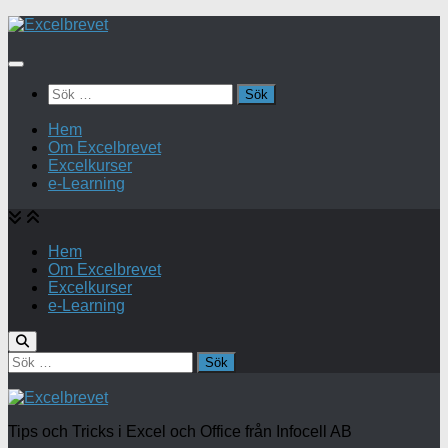
Under
innehåll
Sök
efter:
Hem
Om Excelbrevet
Excelkurser
e-Learning
Hem
Om Excelbrevet
Excelkurser
e-Learning
Sök
efter:
Tips och Tricks i Excel och Office från Infocell AB