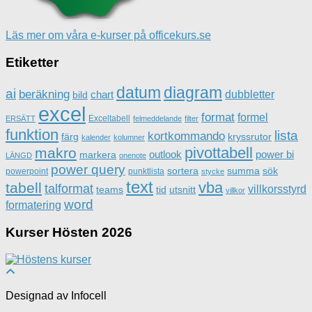
Läs mer om våra e-kurser på officekurs.se
Etiketter
datum
diagram
ai
beräkning
dubbletter
chart
bild
excel
format
formel
Exceltabell
ERSÄTT
felmeddelande
filter
funktion
lista
kortkommando
färg
kryssrutor
kalender
kolumner
pivottabell
makro
outlook
power bi
markera
LÄNGD
onenote
power query
sortera
summa
sök
powerpoint
punktlista
stycke
text
vba
tabell
talformat
villkorsstyrd
teams
tid
utsnitt
villkor
word
formatering
Kurser Hösten 2026
Designad av Infocell