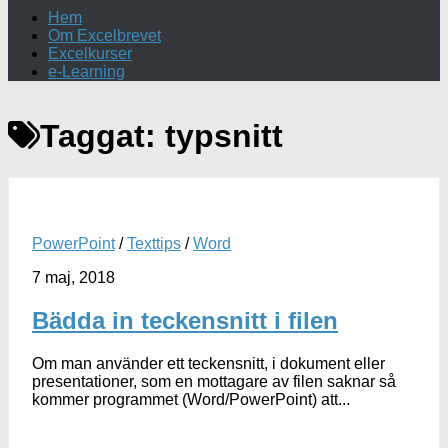
Hem
Om Excelbrevet
Excelkurser
e-Learning
Taggat:
typsnitt
PowerPoint
/
Texttips
/
Word
7 maj, 2018
Bädda in teckensnitt i filen
Om man använder ett teckensnitt, i dokument eller
presentationer, som en mottagare av filen saknar så
kommer programmet (Word/PowerPoint) att...