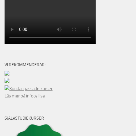
VI REKOMMENDERAR:
Kundanpassade kurser
Läs mer på infocell.se
SJÄLVSTUDIEKURSER