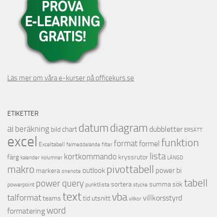
Läs mer om våra e-kurser på officekurs.se
ETIKETTER
datum
diagram
ai
beräkning
dubbletter
chart
bild
ERSÄTT
excel
funktion
format
formel
Exceltabell
felmeddelande
filter
lista
kortkommando
färg
kryssrutor
kalender
kolumner
LÄNGD
pivottabell
makro
outlook
power bi
markera
onenote
tabell
power query
sortera
summa
sök
powerpoint
punktlista
stycke
text
vba
talformat
villkorsstyrd
teams
tid
utsnitt
villkor
word
formatering