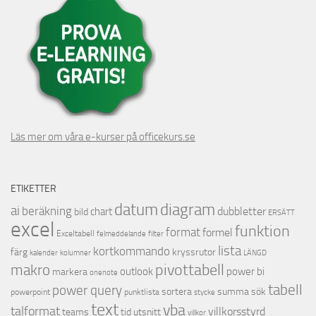
Läs mer om våra e-kurser på officekurs.se
ETIKETTER
datum
diagram
ai
beräkning
dubbletter
chart
bild
ERSÄTT
excel
funktion
format
formel
Exceltabell
felmeddelande
filter
lista
kortkommando
färg
kryssrutor
kalender
kolumner
LÄNGD
pivottabell
makro
outlook
power bi
markera
onenote
tabell
power query
sortera
summa
sök
powerpoint
punktlista
stycke
text
vba
talformat
villkorsstyrd
teams
tid
utsnitt
villkor