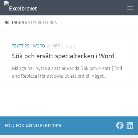
Under innehåll
TAGGAT:
STYCKETECKEN
TEXTTIPS
/
WORD
21 APRIL, 2020
Sök och ersätt specialtecken i Word
Många har nytta av att använda Sök och ersätt [Find
and Replace] för att byta ut ett ord till något...
FÖLJ FÖR ÄNNU FLER TIPS: