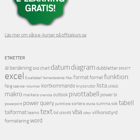
Läs mer om våra e-kurser på officekurs.se
ETIKETTER
datum
diagram
ai
beräkning
dubbletter
chart
bild
ERSÄTT
excel
funktion
format
formel
Exceltabell
felmeddelande
filter
lista
kortkommando
färg
kryssrutor
kalender
kolumner
LÄNGD
pivottabell
makro
outlook
power bi
markera
onenote
tabell
power query
sortera
summa
sök
powerpoint
punktlista
stycke
text
vba
talformat
villkorsstyrd
teams
tid
utsnitt
villkor
word
formatering