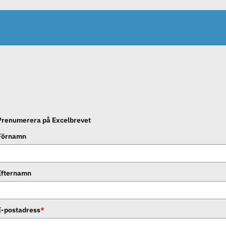
Prenumerera på Excelbrevet
Förnamn
Efternamn
E-postadress
*