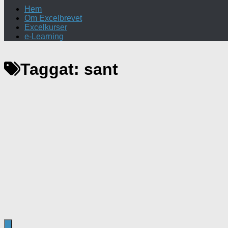
Hem
Om Excelbrevet
Excelkurser
e-Learning
Taggat:
sant
Excel
/
Texttips
21 juni, 2021
Dubbla minustecken i formler
Använd dubbla minustecken i dina formler för att hantera resu
sätt. Här är ett tips...