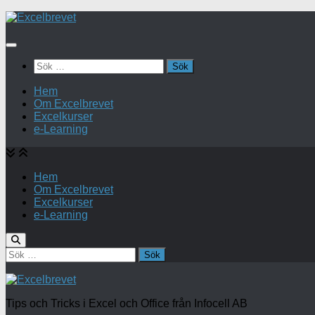
Under
innehåll
Sök
efter:
Hem
Om Excelbrevet
Excelkurser
e-Learning
Hem
Om Excelbrevet
Excelkurser
e-Learning
Sök
efter:
Tips och Tricks i Excel och Office från Infocell AB