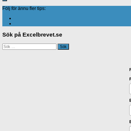
Följ för ännu fler tips:
Sök på Excelbrevet.se
Sök
efter: