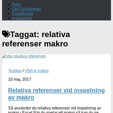
Hem
Om Excelbrevet
Excelkurser
e-Learning
Taggat:
relativa
referenser makro
Texttips
/
VBA & makro
10 maj, 2017
Relativa referenser vid inspelning
av makro
Så använder du relativa referenser vid inspelning av
makro i Excel När du spelar ett makro så kan du se...