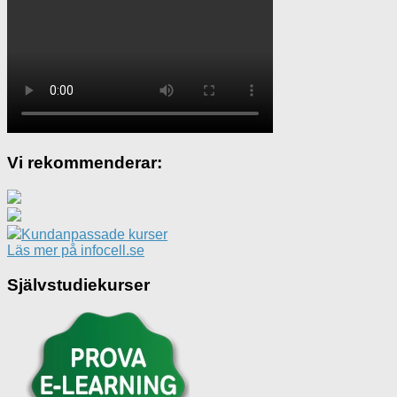
Vi rekommenderar:
Kundanpassade kurser
Läs mer på infocell.se
Självstudiekurser