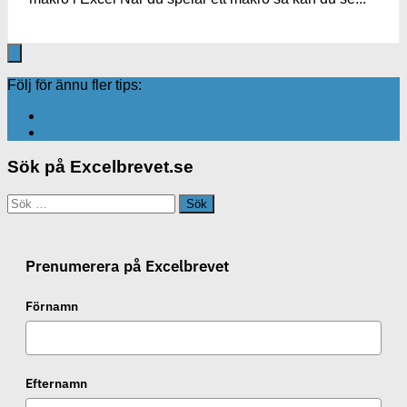
Följ för ännu fler tips:
Sök på Excelbrevet.se
Sök
efter:
Prenumerera på Excelbrevet
Förnamn
Efternamn