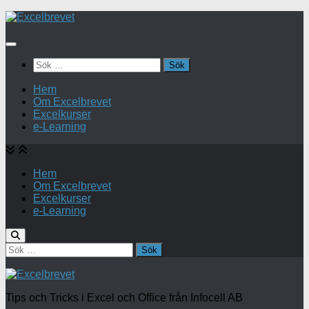
Under
innehåll
Sök
efter:
Hem
Om Excelbrevet
Excelkurser
e-Learning
Hem
Om Excelbrevet
Excelkurser
e-Learning
Sök
efter:
Tips och Tricks i Excel och Office från Infocell AB