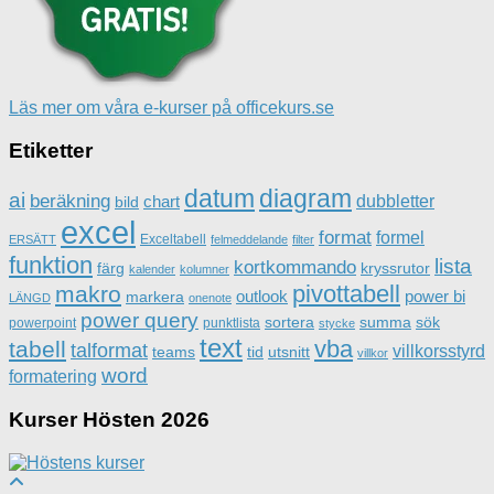
Läs mer om våra e-kurser på officekurs.se
Etiketter
datum
diagram
ai
beräkning
dubbletter
chart
bild
excel
format
formel
Exceltabell
ERSÄTT
felmeddelande
filter
funktion
lista
kortkommando
färg
kryssrutor
kalender
kolumner
pivottabell
makro
outlook
power bi
markera
LÄNGD
onenote
power query
sortera
summa
sök
powerpoint
punktlista
stycke
text
vba
tabell
talformat
villkorsstyrd
teams
tid
utsnitt
villkor
word
formatering
Kurser Hösten 2026