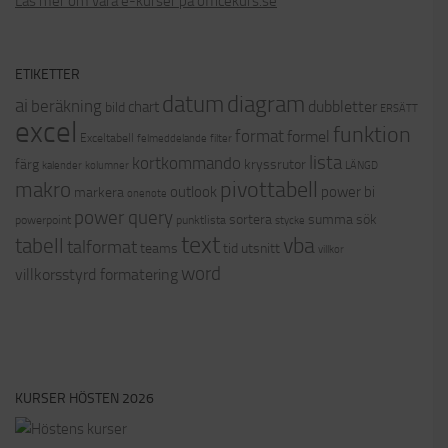
Läs mer om våra e-kurser på officekurs.se
ETIKETTER
datum
diagram
ai
beräkning
dubbletter
chart
bild
ERSÄTT
excel
funktion
format
formel
Exceltabell
felmeddelande
filter
lista
kortkommando
färg
kryssrutor
kalender
kolumner
LÄNGD
pivottabell
makro
outlook
power bi
markera
onenote
power query
sortera
summa
sök
powerpoint
punktlista
stycke
text
vba
tabell
talformat
teams
tid
utsnitt
villkor
word
villkorsstyrd formatering
KURSER HÖSTEN 2026