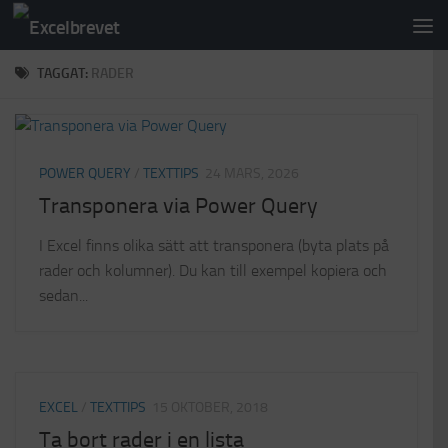
Under innehåll
TAGGAT:
RADER
POWER QUERY
/
TEXTTIPS
24 MARS, 2026
Transponera via Power Query
I Excel finns olika sätt att transponera (byta plats på
rader och kolumner). Du kan till exempel kopiera och
sedan...
EXCEL
/
TEXTTIPS
15 OKTOBER, 2018
Ta bort rader i en lista