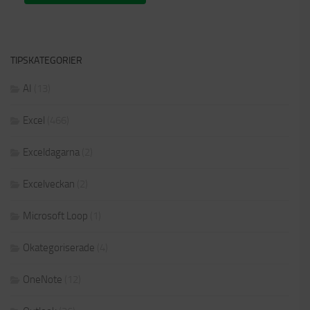
TIPSKATEGORIER
AI
(13)
Excel
(466)
Exceldagarna
(2)
Excelveckan
(2)
Microsoft Loop
(1)
Okategoriserade
(4)
OneNote
(12)