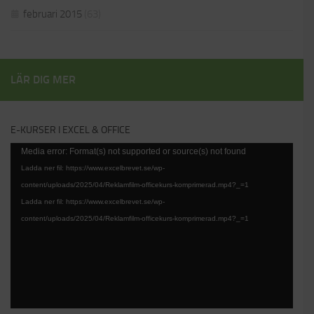
februari 2015
(63)
LÄR DIG MER
E-KURSER I EXCEL & OFFICE
Videospelare
Media error: Format(s) not supported or source(s) not found
Ladda ner fil: https://www.excelbrevet.se/wp-
content/uploads/2025/04/Reklamfilm-officekurs-komprimerad.mp4?_=1
Ladda ner fil: https://www.excelbrevet.se/wp-
content/uploads/2025/04/Reklamfilm-officekurs-komprimerad.mp4?_=1