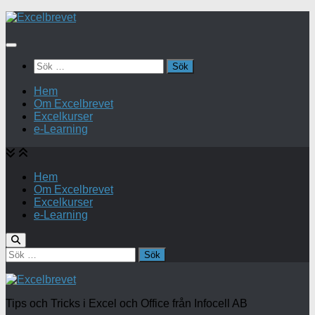
Under
innehåll
Sök
efter:
Hem
Om Excelbrevet
Excelkurser
e-Learning
Hem
Om Excelbrevet
Excelkurser
e-Learning
Sök
efter:
Tips och Tricks i Excel och Office från Infocell AB