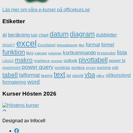
Läs mer om våra e-kurser på officekurs.se
Etiketter
datum
diagram
ai
beräkning
dubbletter
chart
bild
excel
format
formel
Exceltabell
ERSÄTT
felmeddelande
filter
funktion
lista
kortkommando
färg
kryssrutor
kalender
kolumner
pivottabell
makro
outlook
power bi
markera
LÄNGD
onenote
power query
sortera
summa
sök
powerpoint
punktlista
stycke
text
vba
tabell
talformat
villkorsstyrd
teams
tid
utsnitt
villkor
word
formatering
Kurser Hösten 2026
Designad av Infocell