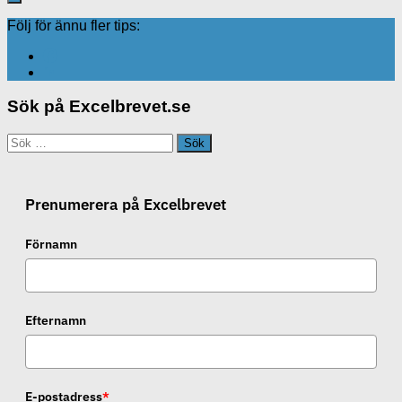
Följ för ännu fler tips:
Sök på Excelbrevet.se
Sök
efter:
Prenumerera på Excelbrevet
Förnamn
Efternamn
E-postadress
*