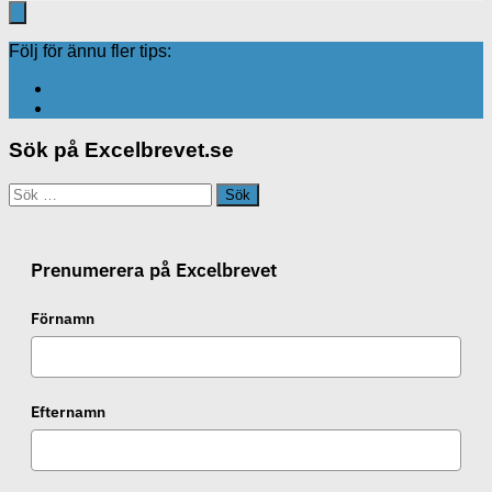
Följ för ännu fler tips:
Sök på Excelbrevet.se
Sök
efter:
Prenumerera på Excelbrevet
Förnamn
Efternamn