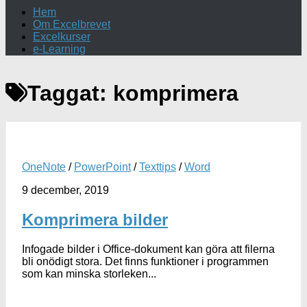
Hem
Om Excelbrevet
Excelkurser
e-Learning
Taggat:
komprimera
OneNote
/
PowerPoint
/
Texttips
/
Word
9 december, 2019
Komprimera bilder
Infogade bilder i Office-dokument kan göra att filerna
bli onödigt stora. Det finns funktioner i programmen
som kan minska storleken...