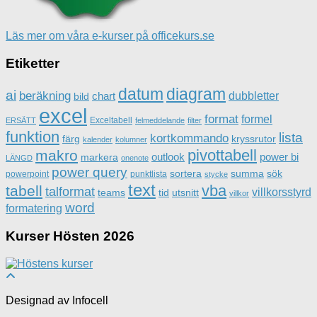
Läs mer om våra e-kurser på officekurs.se
Etiketter
datum
diagram
ai
beräkning
dubbletter
chart
bild
excel
format
formel
Exceltabell
ERSÄTT
felmeddelande
filter
funktion
lista
kortkommando
färg
kryssrutor
kalender
kolumner
pivottabell
makro
outlook
power bi
markera
LÄNGD
onenote
power query
sortera
summa
sök
powerpoint
punktlista
stycke
text
vba
tabell
talformat
villkorsstyrd
teams
tid
utsnitt
villkor
word
formatering
Kurser Hösten 2026
Designad av Infocell