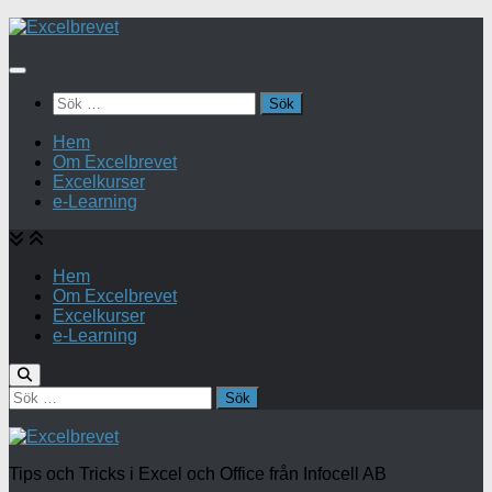
Under
innehåll
Sök
efter:
Hem
Om Excelbrevet
Excelkurser
e-Learning
Hem
Om Excelbrevet
Excelkurser
e-Learning
Sök
efter:
Tips och Tricks i Excel och Office från Infocell AB