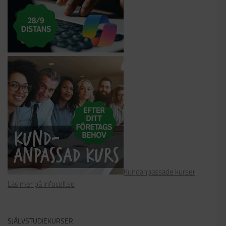
Kundanpassade kurser
Läs mer på infocell.se
SJÄLVSTUDIEKURSER