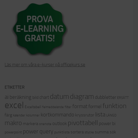
Läs mer om våra e-kurser på officekurs.se
ETIKETTER
datum
diagram
ai
beräkning
dubbletter
chart
bild
ERSÄTT
excel
funktion
format
formel
Exceltabell
felmeddelande
filter
lista
kortkommando
färg
kryssrutor
kalender
kolumner
LÄNGD
pivottabell
makro
outlook
power bi
markera
onenote
power query
sortera
summa
sök
powerpoint
punktlista
stycke