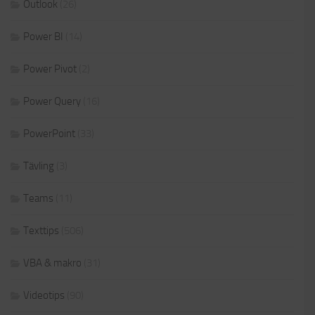
Outlook
(26)
Power BI
(14)
Power Pivot
(2)
Power Query
(16)
PowerPoint
(33)
Tävling
(3)
Teams
(11)
Texttips
(506)
VBA & makro
(31)
Videotips
(90)