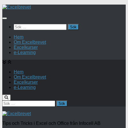
Under
innehåll
Sök
efter:
Hem
Om Excelbrevet
Excelkurser
e-Learning
Hem
Om Excelbrevet
Excelkurser
e-Learning
Sök
efter:
Tips och Tricks i Excel och Office från Infocell AB