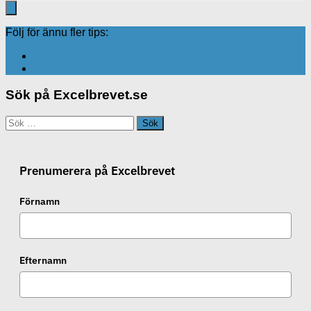
Följ för ännu fler tips:
Sök på Excelbrevet.se
Sök
efter:
Prenumerera på Excelbrevet
Förnamn
Efternamn