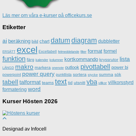
Läs mer om våra e-kurser på officekurs.se
Etiketter
datum
diagram
ai
beräkning
dubbletter
chart
bild
excel
format
formel
Exceltabell
ERSÄTT
felmeddelande
filter
funktion
lista
kortkommando
färg
kryssrutor
kalender
kolumner
pivottabell
makro
outlook
power bi
markera
LÄNGD
onenote
power query
sortera
summa
sök
powerpoint
punktlista
stycke
text
vba
tabell
talformat
villkorsstyrd
teams
tid
utsnitt
villkor
word
formatering
Kurser Hösten 2026
Designad av Infocell