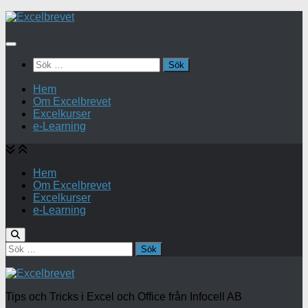
Under
innehåll
Sök
efter:
Hem
Om Excelbrevet
Excelkurser
e-Learning
Hem
Om Excelbrevet
Excelkurser
e-Learning
Sök
efter:
Tips och Tricks i Excel och Office från Infocell AB