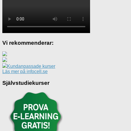
Vi rekommenderar:
Kundanpassade kurser
Läs mer på infocell.se
Självstudiekurser