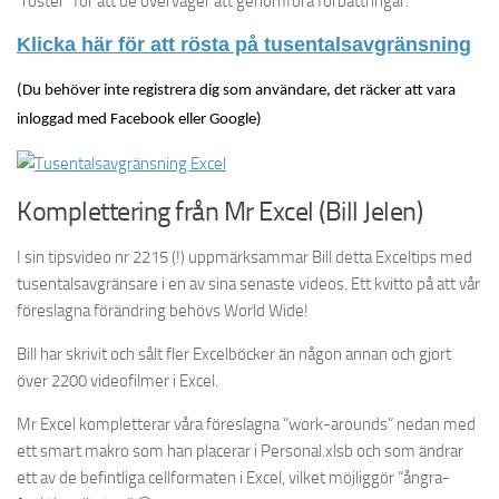
”röster” för att de överväger att genomföra förbättringar.
Klicka här för att rösta på tusentalsavgränsning
(Du behöver inte registrera dig som användare, det räcker att vara
inloggad med Facebook eller Google)
Komplettering från Mr Excel (Bill Jelen)
I sin tipsvideo nr 2215 (!) uppmärksammar Bill detta Exceltips med
tusentalsavgränsare i en av sina senaste videos. Ett kvitto på att vår
föreslagna förändring behövs World Wide!
Bill har skrivit och sålt fler Excelböcker än någon annan och gjort
över 2200 videofilmer i Excel.
Mr Excel kompletterar våra föreslagna ”work-arounds” nedan med
ett smart makro som han placerar i Personal.xlsb och som ändrar
ett av de befintliga cellformaten i Excel, vilket möjliggör ”ångra-