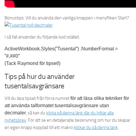
Bonustips: Vill du använda den vanliga knappen i menyfliken Start?
I så fall använder du följande kod istället:
ActiveWorkbook.Styles(”Tusental”) .NumberFormat =
”#,##0”
(Tack Raymond för tipset!)
Tips på hur du använder
tusentalsavgränsare
Vill du läsa tipset från förra numret
för att läsa olika tekniker för
att använda talformatet tusentalsavgränsare utan
decimaler
, så kan du
klicka på denna länk där du hittar alla
nyhetsbrev
. För att se en detaljerade beskrivning om hur du skapar
en egen knapp kopplad till ett makro
klickar du på denna länk
.