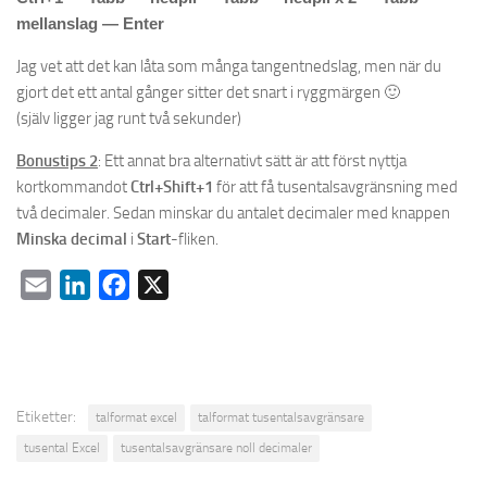
mellanslag — Enter
Jag vet att det kan låta som många tangentnedslag, men när du
gjort det ett antal gånger sitter det snart i ryggmärgen 🙂
(själv ligger jag runt två sekunder)
Bonustips 2
: Ett annat bra alternativt sätt är att först nyttja
kortkommandot
Ctrl+Shift+1
för att få tusentalsavgränsning med
två decimaler. Sedan minskar du antalet decimaler med knappen
Minska decimal
i
Start
-fliken.
Email
LinkedIn
Facebook
X
Etiketter:
talformat excel
talformat tusentalsavgränsare
tusental Excel
tusentalsavgränsare noll decimaler