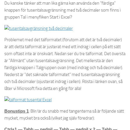
Du kanske tänker att man lika gärna kan använda den ”färdiga”
knappen för tusentalsavgränsning med två decimaler som finns i
gruppen Tal i menyfliken Start i Excel?
Problemet med det talformatet (förutom att det är två decimaler)
är att detta talformat är justerat med ett indrag i cellen på ett sätt
som oftast inte är önskvärt. Nedan ser du tre talformat. Det översta
är ”Allmänt” utan tusentalsavgränsning. Det mellersta är den
färdiga knappen i Talgruppen ovan (med indrag och två decimaler).
Nederst är ”det saknade talformatet” med tusentalsavgränsning
och två decimaler (ojusterat indrag i cellen). Rösta i länken ovan, så
låter vi Microsoft fixa detta en gång för alla!
Bonustips 1
: Blir/är du snabb med tangenterna så är följande sätt
mycket, mycket bra också (vilket jag själv föredrar):
Ctrl+1 — Tabb — nedpil — Tabb — nedpil x 2 — Tabb —