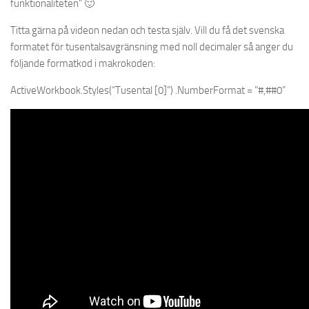
funktionaliteten” 🙂
Titta gärna på videon nedan och testa själv. Vill du få det svenska
formatet för tusentalsavgränsning med noll decimaler så anger du
följande formatkod i makrokoden:
ActiveWorkbook.Styles(”Tusental [0]”) .NumberFormat = ”#,##0”