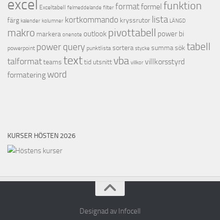
excel
funktion
format
formel
Exceltabell
felmeddelande
filter
lista
kortkommando
färg
kryssrutor
kalender
kolumner
LÄNGD
pivottabell
makro
outlook
power bi
markera
onenote
tabell
power query
sortera
summa
sök
powerpoint
punktlista
stycke
text
vba
talformat
villkorsstyrd
teams
tid
utsnitt
villkor
word
formatering
KURSER HÖSTEN 2026
Designad av Infocell