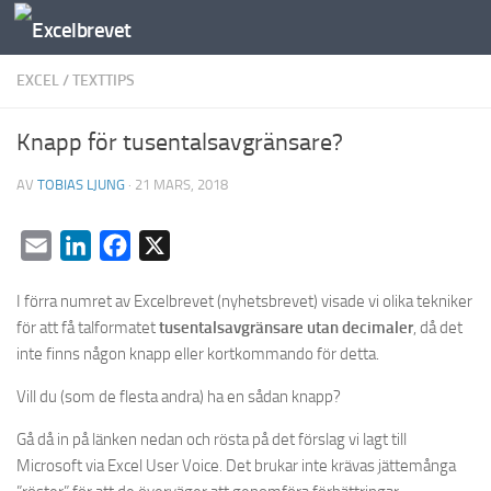
Under innehåll
EXCEL
/
TEXTTIPS
Knapp för tusentalsavgränsare?
AV
TOBIAS LJUNG
·
21 MARS, 2018
Email
LinkedIn
Facebook
X
I förra numret av Excelbrevet (nyhetsbrevet) visade vi olika tekniker
för att få talformatet
tusentalsavgränsare utan decimaler
, då det
inte finns någon knapp eller kortkommando för detta.
Vill du (som de flesta andra) ha en sådan knapp?
Gå då in på länken nedan och rösta på det förslag vi lagt till
Microsoft via Excel User Voice. Det brukar inte krävas jättemånga