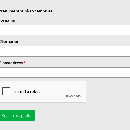
Prenumerera på Excelbrevet
Förnamn
Efternamn
E-postadress
*
Registrera gratis