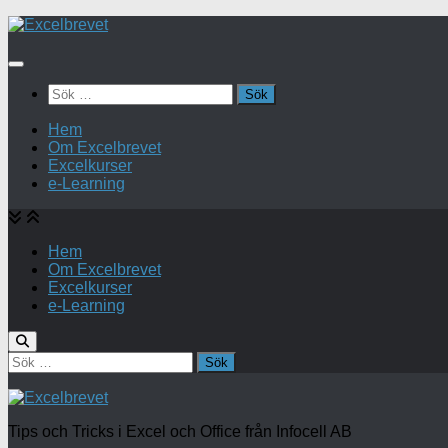
Under
innehåll
Sök
efter:
Hem
Om Excelbrevet
Excelkurser
e-Learning
Hem
Om Excelbrevet
Excelkurser
e-Learning
Sök
efter:
Tips och Tricks i Excel och Office från Infocell AB