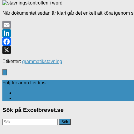
När dokumentet sedan är klart går det enkelt att köra igenom 
Email
LinkedIn
Facebook
X
Etiketter:
grammatik
stavning
Följ för ännu fler tips:
Sök på Excelbrevet.se
Sök
efter: