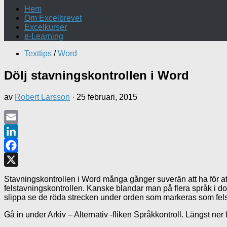
Hem
Om Excelbrevet
Excelkurser
e-Learning
Texttips
/
Word
Dölj stavningskontrollen i Word
av
Robert Larsson
·
25 februari, 2015
Email
LinkedIn
Facebook
X
Stavningskontrollen i Word många gånger suverän att ha för att h
felstavningskontrollen. Kanske blandar man på flera språk i d
slippa se de röda strecken under orden som markeras som fel
Gå in under Arkiv – Alternativ -fliken Språkkontroll. Längst ner