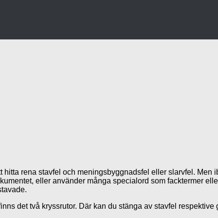
itta rena stavfel och meningsbyggnadsfel eller slarvfel. Men ibla
okumentet, eller använder många specialord som facktermer eller
stavade.
 finns det två kryssrutor. Där kan du stänga av stavfel respektiv