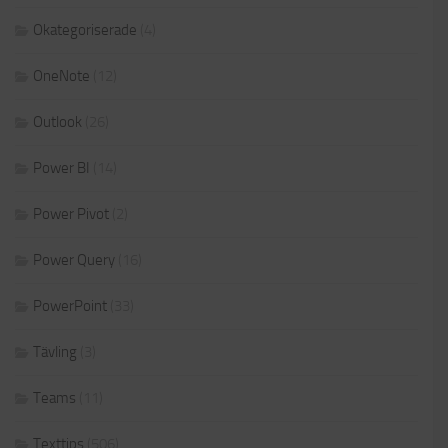
Okategoriserade
(4)
OneNote
(12)
Outlook
(26)
Power BI
(14)
Power Pivot
(2)
Power Query
(16)
PowerPoint
(33)
Tävling
(3)
Teams
(11)
Texttips
(506)