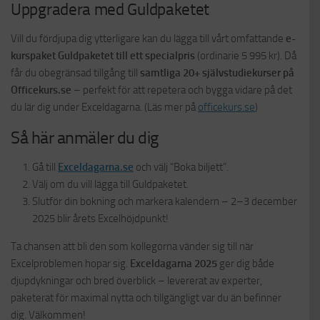
Uppgradera med Guldpaketet
Vill du fördjupa dig ytterligare kan du lägga till vårt omfattande
e-
kurspaket Guldpaketet till ett specialpris
(ordinarie 5 995 kr). Då
får du obegränsad tillgång till
samtliga 20+ självstudiekurser på
Officekurs.se
– perfekt för att repetera och bygga vidare på det
du lär dig under Exceldagarna. (Läs mer på
officekurs.se
)
Så här anmäler du dig
Gå till
Exceldagarna.se
och välj “Boka biljett”.
Välj om du vill lägga till Guldpaketet.
Slutför din bokning och markera kalendern – ­2–3 december
2025 blir årets Excelhöjdpunkt!
Ta chansen att bli den som kollegorna vänder sig till när
Excelproblemen hopar sig.
Exceldagarna 2025
ger dig både
djupdykningar och bred överblick – levererat av experter,
paketerat för maximal nytta och tillgängligt var du än befinner
dig. Välkommen!