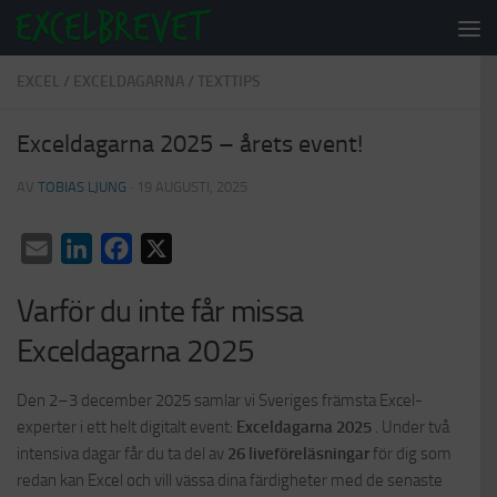
Under innehåll
EXCEL
/
EXCELDAGARNA
/
TEXTTIPS
Exceldagarna 2025 – årets event!
AV
TOBIAS LJUNG
·
19 AUGUSTI, 2025
Email
LinkedIn
Facebook
X
Varför du inte får missa
Exceldagarna 2025
Den 2–3 december 2025 samlar vi Sveriges främsta Excel-
experter i ett helt digitalt event:
Exceldagarna 2025
. Under två
intensiva dagar får du ta del av
26 liveföreläsningar
för dig som
redan kan Excel och vill vässa dina färdigheter med de senaste