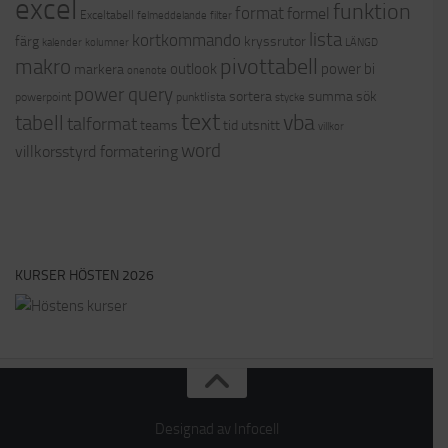
excel
funktion
format
formel
Exceltabell
felmeddelande
filter
lista
kortkommando
färg
kryssrutor
kalender
kolumner
LÄNGD
pivottabell
makro
outlook
power bi
markera
onenote
power query
sortera
summa
sök
powerpoint
punktlista
stycke
text
vba
tabell
talformat
teams
tid
utsnitt
villkor
word
villkorsstyrd formatering
KURSER HÖSTEN 2026
Designad av Infocell