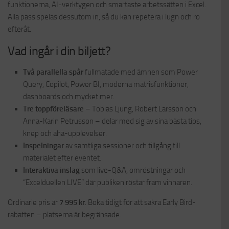
funktionerna, AI-verktygen och smartaste arbetssätten i Excel.
Alla pass spelas dessutom in, så du kan repetera i lugn och ro
efteråt.
Vad ingår i din biljett?
Två parallella spår
fullmatade med ämnen som Power
Query, Copilot, Power BI, moderna matrisfunktioner,
dashboards och mycket mer.
Tre toppföreläsare
– Tobias Ljung, Robert Larsson och
Anna-Karin Petrusson – delar med sig av sina bästa tips,
knep och aha-upplevelser.
Inspelningar
av samtliga sessioner och tillgång till
materialet efter eventet.
Interaktiva inslag
som live-Q&A, omröstningar och
“Excelduellen LIVE” där publiken röstar fram vinnaren.
Ordinarie pris är
7 995 kr
. Boka tidigt för att säkra Early Bird-
rabatten – platserna är begränsade.