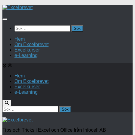
Under
innehåll
Sök
efter:
Hem
Om Excelbrevet
Excelkurser
e-Learning
Hem
Om Excelbrevet
Excelkurser
e-Learning
Sök
efter:
Tips och Tricks i Excel och Office från Infocell AB