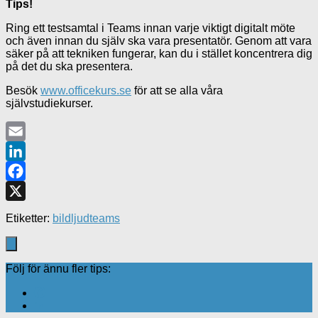
Tips!
Ring ett testsamtal i Teams innan varje viktigt digitalt möte
och även innan du själv ska vara presentatör. Genom att vara
säker på att tekniken fungerar, kan du i stället koncentrera dig
på det du ska presentera.
Besök
www.officekurs.se
för att se alla våra
självstudiekurser.
Email
LinkedIn
Facebook
X
Etiketter:
bild
ljud
teams
Följ för ännu fler tips: