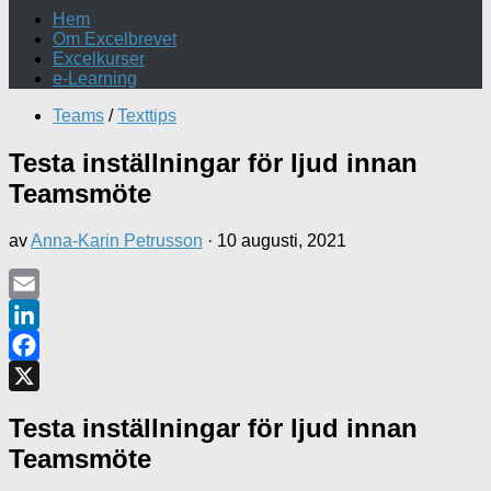
Hem
Om Excelbrevet
Excelkurser
e-Learning
Teams
/
Texttips
Testa inställningar för ljud innan
Teamsmöte
av
Anna-Karin Petrusson
·
10 augusti, 2021
Email
LinkedIn
Facebook
X
Testa inställningar för ljud innan
Teamsmöte