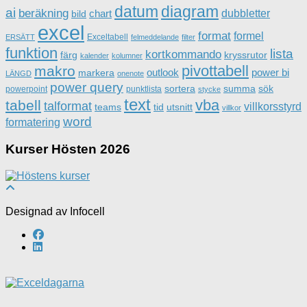
datum
diagram
ai
beräkning
dubbletter
chart
bild
excel
format
formel
Exceltabell
ERSÄTT
felmeddelande
filter
funktion
lista
kortkommando
färg
kryssrutor
kalender
kolumner
pivottabell
makro
outlook
power bi
markera
LÄNGD
onenote
power query
sortera
summa
sök
powerpoint
punktlista
stycke
text
vba
tabell
talformat
villkorsstyrd
teams
tid
utsnitt
villkor
word
formatering
Kurser Hösten 2026
Designad av Infocell