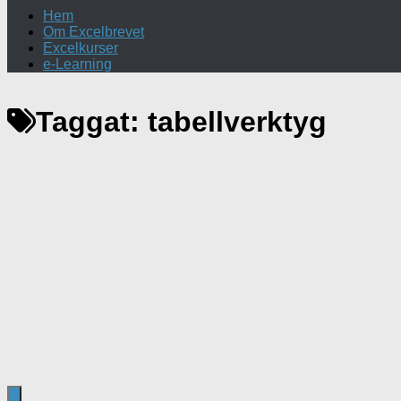
Hem
Om Excelbrevet
Excelkurser
e-Learning
Taggat:
tabellverktyg
Excel
/
Texttips
21 oktober, 2025
Använd tabell i Excel
Förvandla din data till en dynamisk tabell – och varför du a
ofta arbetar med...