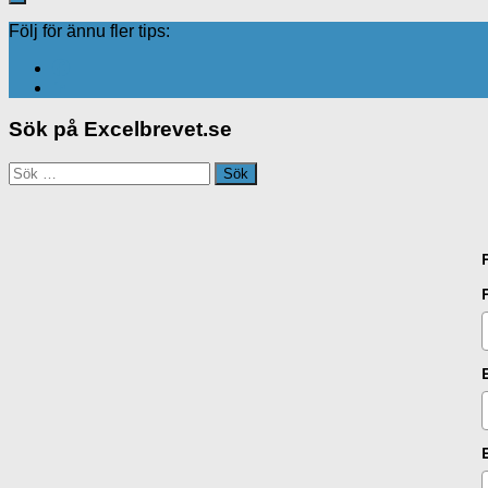
Följ för ännu fler tips:
Sök på Excelbrevet.se
Sök
efter: