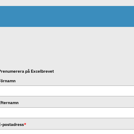
Prenumerera på Excelbrevet
Förnamn
Efternamn
E-postadress
*