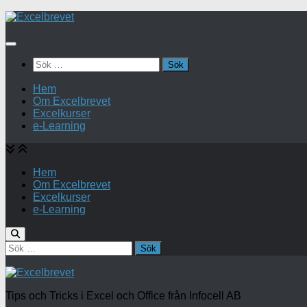
Under
innehåll
Sök
efter:
Hem
Om Excelbrevet
Excelkurser
e-Learning
Hem
Om Excelbrevet
Excelkurser
e-Learning
Sök
efter:
Tips och Tricks i Excel och Office från Infocell AB