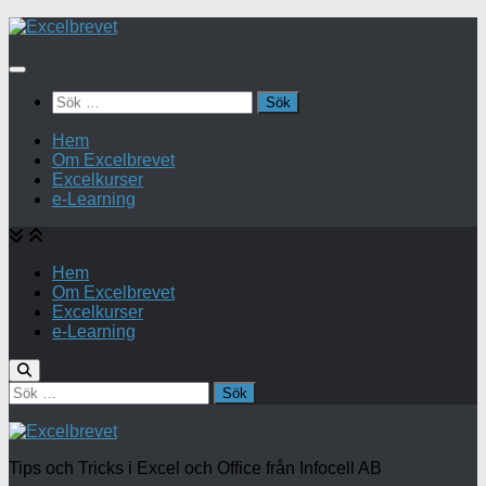
Under
innehåll
Sök
efter:
Hem
Om Excelbrevet
Excelkurser
e-Learning
Hem
Om Excelbrevet
Excelkurser
e-Learning
Sök
efter:
Tips och Tricks i Excel och Office från Infocell AB