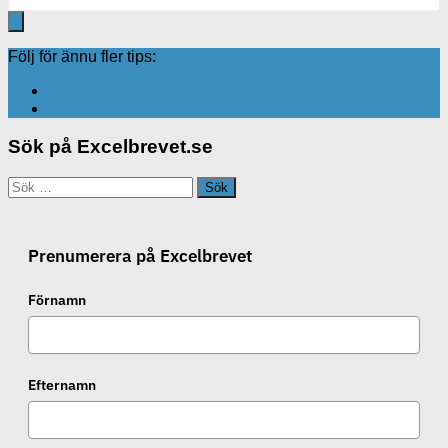
Följ för ännu fler tips:
Sök på Excelbrevet.se
Sök
efter:
Prenumerera på Excelbrevet
Förnamn
Efternamn