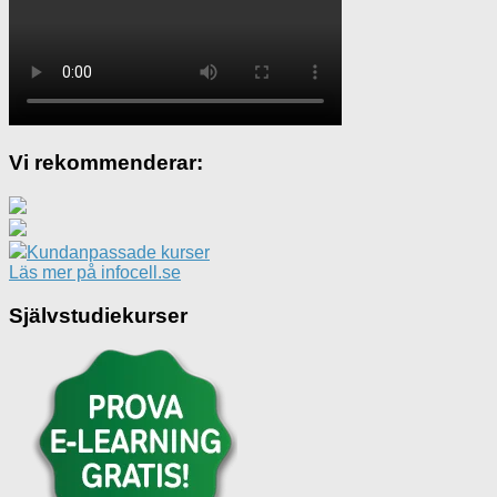
Vi rekommenderar:
Kundanpassade kurser
Läs mer på infocell.se
Självstudiekurser