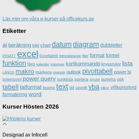
Läs mer om våra e-kurser på officekurs.se
Etiketter
datum
diagram
ai
beräkning
dubbletter
chart
bild
excel
format
formel
Exceltabell
ERSÄTT
felmeddelande
filter
funktion
lista
kortkommando
färg
kryssrutor
kalender
kolumner
pivottabell
makro
outlook
power bi
markera
LÄNGD
onenote
power query
sortera
summa
sök
powerpoint
punktlista
stycke
text
vba
tabell
talformat
villkorsstyrd
teams
tid
utsnitt
villkor
word
formatering
Kurser Hösten 2026
Designad av Infocell