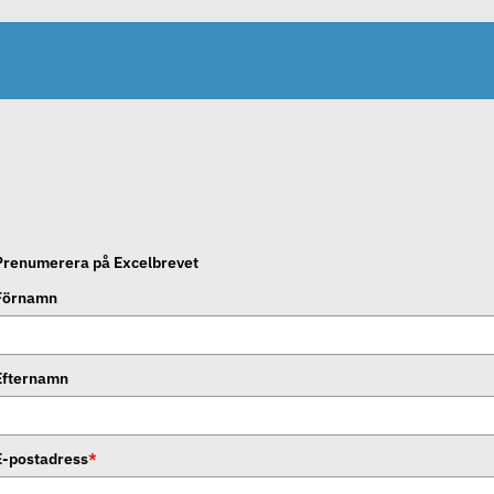
Prenumerera på Excelbrevet
Förnamn
Efternamn
E-postadress
*