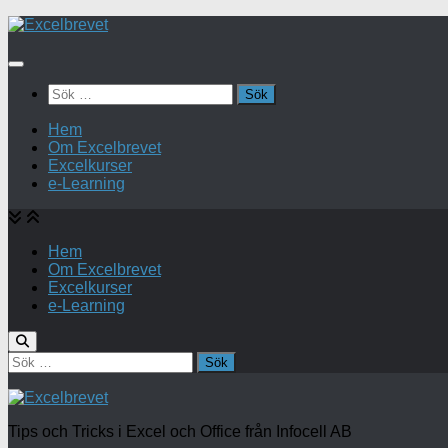
Under
innehåll
Sök
efter:
Hem
Om Excelbrevet
Excelkurser
e-Learning
Hem
Om Excelbrevet
Excelkurser
e-Learning
Sök
efter:
Tips och Tricks i Excel och Office från Infocell AB