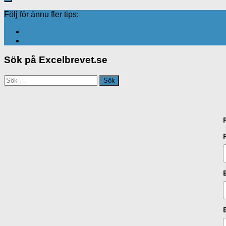
Följ för ännu fler tips:
Sök på Excelbrevet.se
Sök
efter: