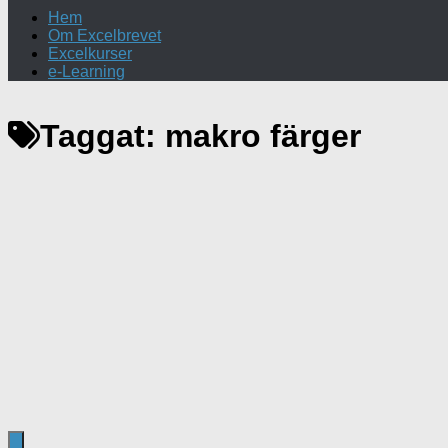
Hem
Om Excelbrevet
Excelkurser
e-Learning
Taggat:
makro färger
Excel
/
Texttips
/
VBA & makro
27 maj, 2016
Räkna celler med fyllningsfärg
Går det att räkna antal celler i ett område med exempelvis g
finns det ingen inbyggd funktion...