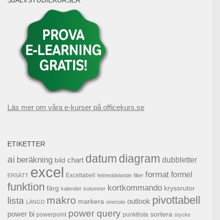
SJÄLVSTUDIEKURSER
Läs mer om våra e-kurser på officekurs.se
ETIKETTER
datum
diagram
ai
beräkning
dubbletter
chart
bild
excel
format
formel
Exceltabell
ERSÄTT
felmeddelande
filter
funktion
kortkommando
färg
kryssrutor
kalender
kolumner
pivottabell
makro
lista
outlook
markera
LÄNGD
onenote
power query
power bi
sortera
powerpoint
punktlista
stycke