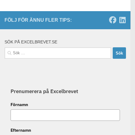
FÖLJ FÖR ÄNNU FLER TIPS:
SÖK PÅ EXCELBREVET.SE
Sök
efter:
Prenumerera på Excelbrevet
Förnamn
Efternamn