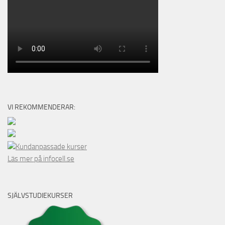
VI REKOMMENDERAR:
Kundanpassade kurser
Läs mer på infocell.se
SJÄLVSTUDIEKURSER