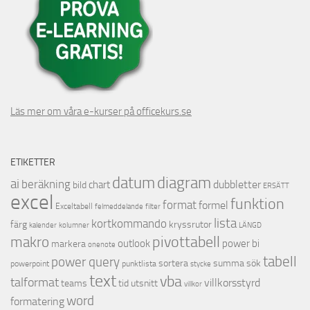
Läs mer om våra e-kurser på officekurs.se
ETIKETTER
datum
diagram
ai
beräkning
dubbletter
chart
bild
ERSÄTT
excel
funktion
format
formel
Exceltabell
felmeddelande
filter
lista
kortkommando
färg
kryssrutor
kalender
kolumner
LÄNGD
pivottabell
makro
outlook
power bi
markera
onenote
tabell
power query
sortera
summa
sök
powerpoint
punktlista
stycke
text
vba
talformat
villkorsstyrd
teams
tid
utsnitt
villkor
word
formatering