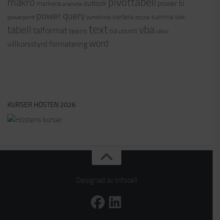
pivottabell
makro
outlook
power bi
markera
onenote
power query
sortera
summa
sök
powerpoint
punktlista
stycke
text
vba
tabell
talformat
teams
tid
utsnitt
villkor
word
villkorsstyrd formatering
KURSER HÖSTEN 2026
Designad av Infocell