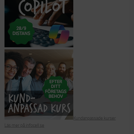
Kundanpassade kurser
Läs mer på infocell.se