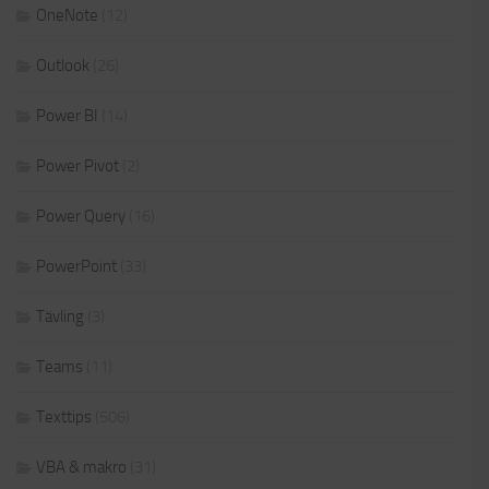
OneNote
(12)
Outlook
(26)
Power BI
(14)
Power Pivot
(2)
Power Query
(16)
PowerPoint
(33)
Tävling
(3)
Teams
(11)
Texttips
(506)
VBA & makro
(31)