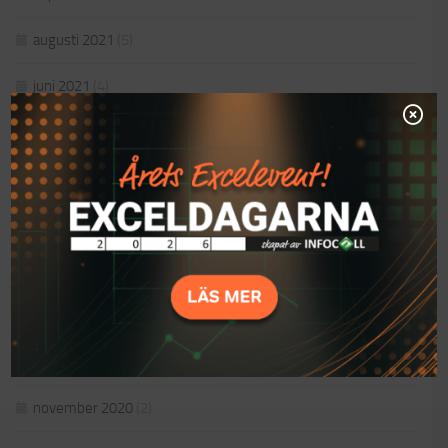
augusti 2021
(5)
juni 2021
(4)
maj 2021
(4)
april 2021
(5)
mars 2021
(4)
februari 2021
(2)
januari 2021
(3)
december 2020
(7)
november 2020
(2)