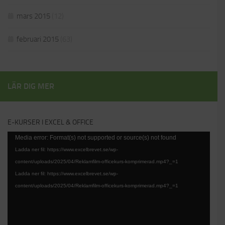
mars 2015
(12)
februari 2015
(63)
LÄR DIG MER
E-KURSER I EXCEL & OFFICE
Videospelare
Media error: Format(s) not supported or source(s) not found
Ladda ner fil: https://www.excelbrevet.se/wp-
content/uploads/2025/04/Reklamfilm-officekurs-komprimerad.mp4?_=1
Ladda ner fil: https://www.excelbrevet.se/wp-
content/uploads/2025/04/Reklamfilm-officekurs-komprimerad.mp4?_=1