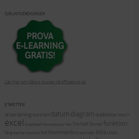
SJÄLVSTUDIEKURSER
Läs mer om våra e-kurser på officekurs.se
ETIKETTER
datum
diagram
ai
beräkning
dubbletter
chart
bild
ERSÄTT
excel
funktion
format
formel
Exceltabell
felmeddelande
filter
lista
kortkommando
färg
kryssrutor
kalender
kolumner
LÄNGD