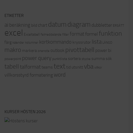
ETIKETTER
datum
diagram
ai
beräkning
dubbletter
chart
bild
ERSÄTT
excel
funktion
format
formel
Exceltabell
felmeddelande
filter
lista
kortkommando
färg
kryssrutor
kalender
kolumner
LÄNGD
pivottabell
makro
outlook
power bi
markera
onenote
power query
sortera
summa
sök
powerpoint
punktlista
stycke
text
vba
tabell
talformat
teams
tid
utsnitt
villkor
word
villkorsstyrd formatering
KURSER HÖSTEN 2026