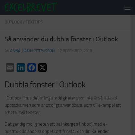
Under innehåll
OUTLOOK
/
TEXTTIPS
Så använder du dubbla fönster i Outlook
AV
ANNA-KARIN PETRUSSON
·
17 DECEMBER, 2018
Email
LinkedIn
Facebook
X
Dubbla fönster i Outlook
I Outlook finns det många möjligheter som inte är så lätta att
upptäcka men som är otroligt användbara, som till exempel att
arbeta i två fönster.
Det ger dig möjligheten att ha
Inkorgen
[Inbox] med e-
postmeddelandena öppet i ett fönster och din
Kalender