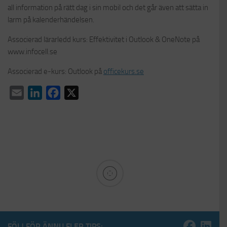
all information på rätt dag i sin mobil och det går även att sätta in
larm på kalenderhändelsen.
Associerad lärarledd kurs: Effektivitet i Outlook & OneNote på
www.infocell.se
Associerad e-kurs: Outlook på
officekurs.se
Email
LinkedIn
Facebook
X
FÖLJ FÖR ÄNNU FLER TIPS: