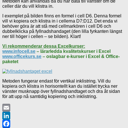
Metoden kan användas då du har data till vänster om de
celler där du vill klistra in.
I exemplet på bilden finns en formel i cell D6. Denna formel
vill vi kopiera och klistra in i cellerna D7:D12. Det enda vi
behöver göra är att stå med cellmarkören i cell D6 och
dubbelklicka på fyllnadshandaget (den lilla fyrkanten längst
ner till höger i cellen – se bilden). Klart!
Vi rekommenderar dessa Excelkurser:
www.infocell.se
– lärarledda kvalitetskurser i Excel
www.officekurs.se
– oslagbar e-kurser i Excel & Office-
paketet
Metoden fungerar endast för vertikal inklistring. Vill du
kopiera och klistra in horisontellt kan du istället trycka ner
vänster musknapp över fyllnadshandtaget och dra åt sidan
för att upp nå samtidig kopiering och inklistring.
Email
LinkedIn