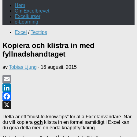
Hem
Om Excelbrevet
Excelkurser
e-Learning
Excel
/
Texttips
Kopiera och klistra in med
fyllnadshandtaget
av
Tobias Ljung
·
16 augusti, 2015
Email
LinkedIn
Facebook
X
Detta är ett ”must-to-know-tips” för alla Excelanvändare. När
du vill kopiera
och
klistra in en formel samtidigt i Excel kan
du göra detta med en enda knapptryckning.