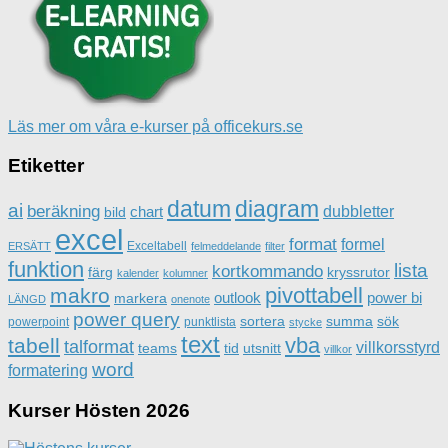
Läs mer om våra e-kurser på officekurs.se
Etiketter
datum
diagram
ai
beräkning
dubbletter
chart
bild
excel
format
formel
Exceltabell
ERSÄTT
felmeddelande
filter
funktion
lista
kortkommando
färg
kryssrutor
kalender
kolumner
pivottabell
makro
outlook
power bi
markera
LÄNGD
onenote
power query
sortera
summa
sök
powerpoint
punktlista
stycke
text
vba
tabell
talformat
villkorsstyrd
teams
tid
utsnitt
villkor
word
formatering
Kurser Hösten 2026