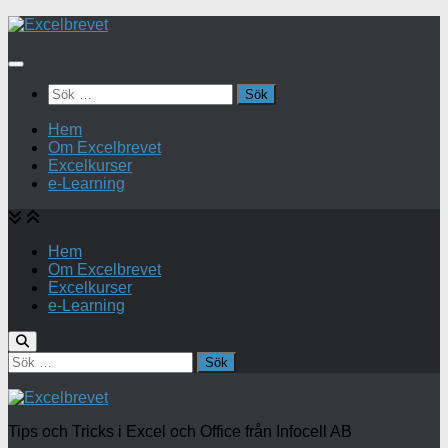
Under
innehåll
Sök
efter:
Hem
Om Excelbrevet
Excelkurser
e-Learning
Hem
Om Excelbrevet
Excelkurser
e-Learning
Sök
efter:
Tips och Tricks i Excel och Office från Infocell AB