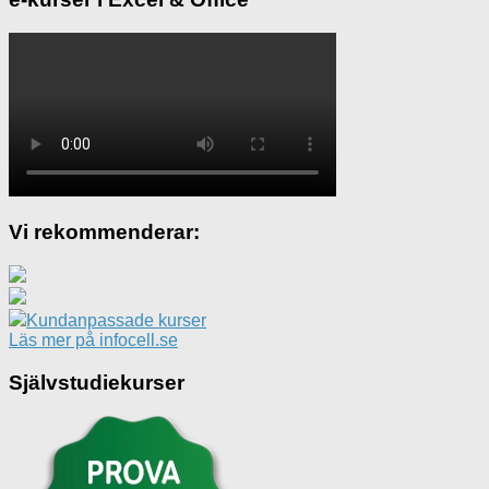
Vi rekommenderar:
Kundanpassade kurser
Läs mer på infocell.se
Självstudiekurser