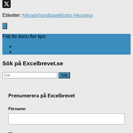
Facebook
X
Etiketter:
fyllnadshandtaget
klistra in
kopiera
Följ för ännu fler tips:
Sök på Excelbrevet.se
Sök
efter:
Prenumerera på Excelbrevet
Förnamn