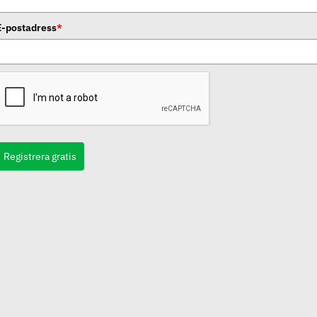
E-postadress
*
Registrera gratis