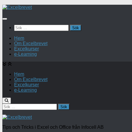
Under
innehåll
Sök
efter:
Hem
Om Excelbrevet
Excelkurser
e-Learning
Hem
Om Excelbrevet
Excelkurser
e-Learning
Sök
efter:
Tips och Tricks i Excel och Office från Infocell AB