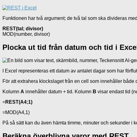
Funktionen har två argument; de två tal som ska divideras me
REST(tal; divisor)
MOD(number, divisor)
Plocka ut tid från datum och tid i Exce
I Excel representeras ett datum av antalet dagar som har förflu
För att extrahera klockslaget från en cell som innehåller både 
Kolumn
A
innehåller datum + tid. Kolumn
B
visar endast tid (
=
REST(A4;1)
=MOD(A4,1)
På så sätt kan du även hämta timme, minuter och sekunder i
Beräkna överblivna varor med REST