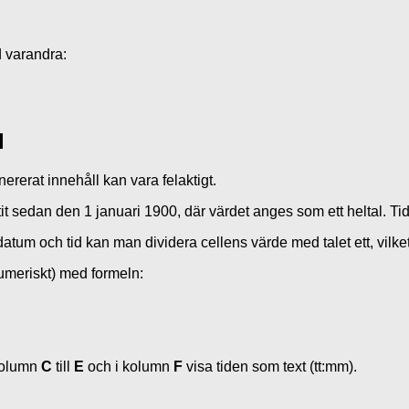
d varandra:
l
tit sedan den 1 januari 1900, där värdet anges som ett heltal. Ti
datum och tid kan man dividera cellens värde med talet ett, vilke
numeriskt) med formeln:
 kolumn
C
till
E
och i kolumn
F
visa tiden som text (tt:mm).