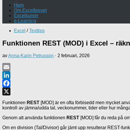
Hem
Om Excelbrevet
Excelkurser
e-Learning
Excel
/
Texttips
Funktionen REST (MOD) i Excel – räkna
av
Anna-Karin Petrusson
·
2 februari, 2026
Email
LinkedIn
Facebook
X
Funktionen
REST
[MOD] är en ofta förbisedd men mycket använd
kontroll av jämna/udda tal, veckonummer, tider eller hur många
Genom att använda funktionen
REST
[MOD] får du reda på om 
Om en division (Tal/Divisor) går jämt upp resulterar REST-funk