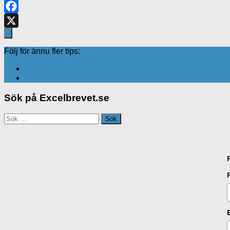
LinkedIn
Facebook
X
Följ för ännu fler tips:
Sök på Excelbrevet.se
Sök
efter: