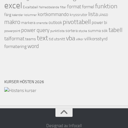
excel
funktion
format
formel
Exceltabell
felmeddelande
filter
lista
kortkommando
färg
kryssrutor
kalender
kolumner
LÄNGD
pivottabell
makro
outlook
power bi
markera
onenote
tabell
power query
sortera
summa
sök
powerpoint
punktlista
stycke
text
vba
talformat
villkorsstyrd
teams
tid
utsnitt
villkor
word
formatering
KURSER HÖSTEN 2026
Designad av Infocell