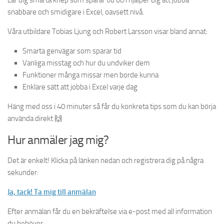
Lär dig smarta knep som sparar tid och hjälper dig att jobba
snabbare och smidigare i Excel, oavsett nivå.
Våra utbildare Tobias Ljung och Robert Larsson visar bland annat:
Smarta genvägar som sparar tid
Vanliga misstag och hur du undviker dem
Funktioner många missar men borde kunna
Enklare sätt att jobba i Excel varje dag
Häng med oss i 40 minuter så får du konkreta tips som du kan börja
använda direkt 🙌
Hur anmäler jag mig?
Det är enkelt! Klicka på länken nedan och registrera dig på några
sekunder:
Ja, tack! Ta mig till anmälan
Efter anmälan får du en bekräftelse via e-post med all information
du behöver.