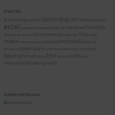
ETIKETTER
datum
diagram
ai
beräkning
dubbletter
chart
bild
ERSÄTT
excel
funktion
format
formel
Exceltabell
felmeddelande
filter
lista
kortkommando
färg
kryssrutor
kalender
kolumner
LÄNGD
pivottabell
makro
outlook
power bi
markera
onenote
power query
sortera
summa
sök
powerpoint
punktlista
stycke
text
vba
tabell
talformat
teams
tid
utsnitt
villkor
word
villkorsstyrd formatering
KURSER HÖSTEN 2026