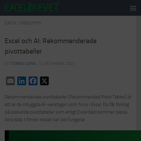
Under innehåll
EXCEL
/
VIDEOTIPS
Excel och AI: Rekommenderade
pivottabeller
AV
TOBIAS LJUNG
·
12 DECEMBER, 2023
Email
LinkedIn
Facebook
X
Rekommenderade pivottabeller [Recommended Pivot Tables] är
ett av de inbyggda AI-verktygen som finns i Excel. Du får förslag
på passande pivottabeller som enligt Excel bäst kommer passa
dina data. I filmen nedan ser det fungerar.