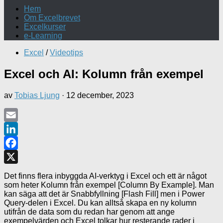
Hem
Om Excelbrevet
Excelkurser
e-Learning
Excel
/
Videotips
Excel och AI: Kolumn från exempel
av
Tobias Ljung
·
12 december, 2023
Email
LinkedIn
Facebook
X
Det finns flera inbyggda AI-verktyg i Excel och ett är något
som heter Kolumn från exempel [Column By Example]. Man
kan säga att det är Snabbfyllning [Flash Fill] men i Power
Query-delen i Excel. Du kan alltså skapa en ny kolumn
utifrån de data som du redan har genom att ange
exempelvärden och Excel tolkar hur resterande rader i