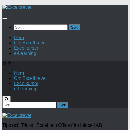
Under
innehåll
Sök
efter:
Hem
Om Excelbrevet
Excelkurser
e-Learning
Hem
Om Excelbrevet
Excelkurser
e-Learning
Sök
efter:
Tips och Tricks i Excel och Office från Infocell AB