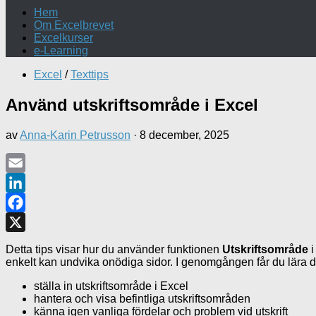
Hem
Om Excelbrevet
Excelkurser
e-Learning
Excel
/
Texttips
Använd utskriftsområde i Excel
av
Anna-Karin Petrusson
·
8 december, 2025
Email
LinkedIn
Facebook
X
Detta tips visar hur du använder funktionen
Utskriftsområde
i
enkelt kan undvika onödiga sidor. I genomgången får du lära di
ställa in utskriftsområde i Excel
hantera och visa befintliga utskriftsområden
känna igen vanliga fördelar och problem vid utskrift