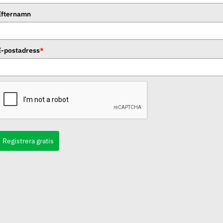
Efternamn
E-postadress
*
Registrera gratis