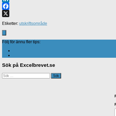
LinkedIn
Facebook
X
Etiketter:
utskriftsområde
Följ för ännu fler tips:
Sök på Excelbrevet.se
Sök
efter: