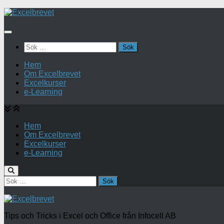
Under
innehåll
Sök
efter:
Hem
Om Excelbrevet
Excelkurser
e-Learning
Hem
Om Excelbrevet
Excelkurser
e-Learning
Sök
efter:
Tips och Tricks i Excel och Office från Infocell AB