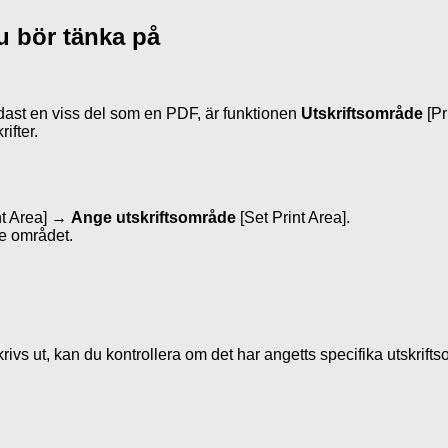
u bör tänka på
ndast en viss del som en PDF, är funktionen
Utskriftsområde
[Pr
ifter.
nt Area] →
Ange utskriftsområde
[Set Print Area].
de området.
krivs ut, kan du kontrollera om det har angetts specifika utskri