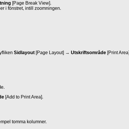
tning
[Page Break View].
er i fönstret, intill zoomningen.
yfliken
Sidlayout
[Page Layout] →
Utskriftsområde
[Print Area]
de.
åde
[Add to Print Area].
 exempel tomma kolumner.