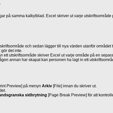
.
ngar på samma kalkylblad. Excel skriver ut varje utskriftsområde
tskriftsområde och sedan lägger till nya värden utanför området 
gör det inte.
än ett utskriftsområde skriver Excel ut varje område på en separat s
gon annan har skapat kan personen ha lagt in ett utskriftsområ
Print Preview] på menyn
Arkiv
[File] innan du skriver ut.
det.
andsgranska sidbrytning
[Page Break Preview] för att kontrol