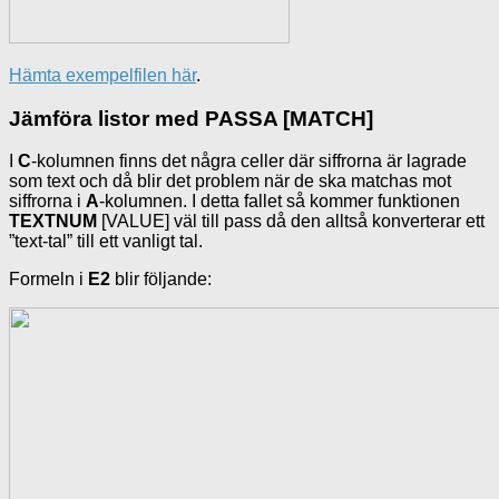
Hämta exempelfilen här
.
Jämföra listor med PASSA [MATCH]
I
C
-kolumnen finns det några celler där siffrorna är lagrade
som text och då blir det problem när de ska matchas mot
siffrorna i
A
-kolumnen. I detta fallet så kommer funktionen
TEXTNUM
[VALUE] väl till pass då den alltså konverterar ett
”text-tal” till ett vanligt tal.
Formeln i
E2
blir följande: