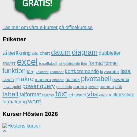
Läs mer om våra e-kurser på officekurs.se
Etiketter
datum
diagram
ai
beräkning
dubbletter
chart
bild
excel
format
formel
Exceltabell
ERSÄTT
felmeddelande
filter
funktion
lista
kortkommando
färg
kryssrutor
kalender
kolumner
pivottabell
makro
outlook
power bi
markera
LÄNGD
onenote
power query
sortera
summa
sök
powerpoint
punktlista
stycke
text
vba
tabell
talformat
villkorsstyrd
teams
tid
utsnitt
villkor
word
formatering
Kurser Hösten 2026