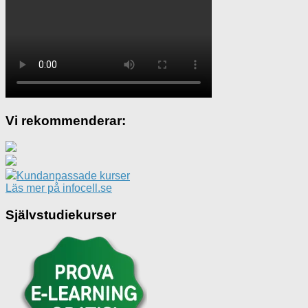
Vi rekommenderar:
Kundanpassade kurser
Läs mer på infocell.se
Självstudiekurser