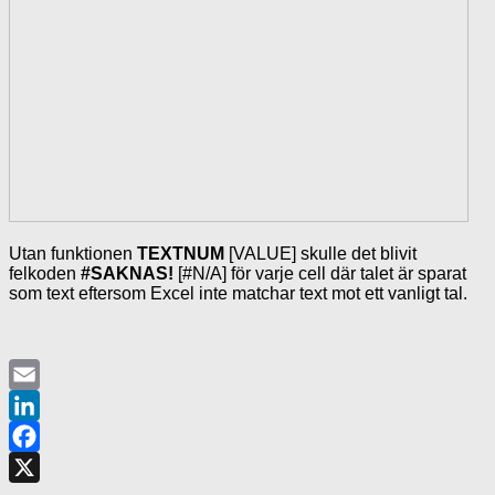
Utan funktionen
TEXTNUM
[VALUE] skulle det blivit
felkoden
#SAKNAS!
[#N/A] för varje cell där talet är sparat
som text eftersom Excel inte matchar text mot ett vanligt tal.
Email
LinkedIn
Facebook