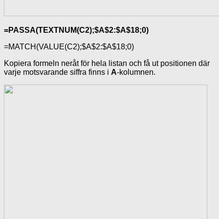
=PASSA(TEXTNUM(C2);$A$2:$A$18;0)
=MATCH(VALUE(C2);$A$2:$A$18;0)
Kopiera formeln neråt för hela listan och få ut positionen där
varje motsvarande siffra finns i
A
-kolumnen.