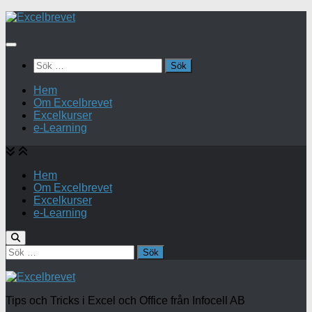
Under
innehåll
Sök
efter:
Hem
Om Excelbrevet
Excelkurser
e-Learning
Hem
Om Excelbrevet
Excelkurser
e-Learning
Sök
efter:
Tips och Tricks i Excel och Office från Infocell AB