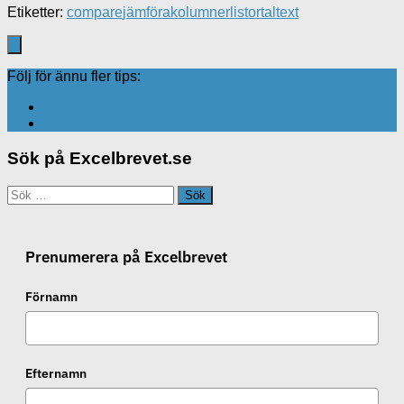
X
Etiketter:
compare
jämföra
kolumner
listor
tal
text
Följ för ännu fler tips:
Sök på Excelbrevet.se
Sök
efter:
Prenumerera på Excelbrevet
Förnamn
Efternamn