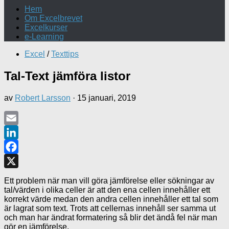
Hem
Om Excelbrevet
Excelkurser
e-Learning
Excel
/
Texttips
Tal-Text jämföra listor
av
Robert Larsson
·
15 januari, 2019
Email
LinkedIn
Facebook
X
Ett problem när man vill göra jämförelse eller sökningar av
tal/värden i olika celler är att den ena cellen innehåller ett
korrekt värde medan den andra cellen innehåller ett tal som
är lagrat som text. Trots att cellernas innehåll ser samma ut
och man har ändrat formatering så blir det ändå fel när man
gör en jämförelse.