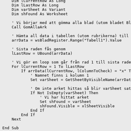
    Dim lCurrentRow As Long

    Dim lLastRow As Long

    Dim varSheet As Variant

    Dim shFound As Worksheet

    ' Vi börjar med att gömma alla blad (utom bladet Bl
    Call GomAllaArk

    ' Hämta all data i tabellen (utom rubrikerna) till 
    arrData = wsBladRegister.Range("Tabell1").Value

    ' Sista raden fås genom

    lLastRow = UBound(arrData)

    ' Vi gör en loop som går från rad 1 till sista rade
    For lCurrentRow = 1 To lLastRow

        If arrData(lCurrentRow, lColumnToCheck) = "x" T
            ' Namnet finns i kolumn 1

            Set varSheet = GetSheetByVisibleName(arrDat
            ' Om inte arket hittas så blir varSheet sat
            If Not IsEmpty(varSheet) Then

                ' Vi har hittat arket

                Set shFound = varSheet

                shFound.Visible = xlSheetVisible

            End If

        End If

    Next
