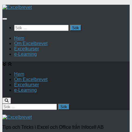
Under
innehåll
Sök
efter:
Hem
Om Excelbrevet
Excelkurser
e-Learning
Hem
Om Excelbrevet
Excelkurser
e-Learning
Sök
efter:
Tips och Tricks i Excel och Office från Infocell AB