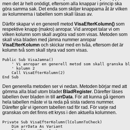
men det är helt onödigt, eftersom alla knappar i princip ska
göra samma sak. Det enda som skiljer knapparna åt är vilken
av kolumnerna i tabellen som skall läsas av.
Därför skapar vi en generell metod
VisaEfterKolumn()
som
respektive knapp (makro) anropar. Vid anropet talar vi om
vilken kolumn som skall avgöra vad som visas. Metoden som
skall visa bladen med jämna nummer anropar
VisaEfterKolumn
och skickar med en tvåa, eftersom det är
kolumn två som skall styra vad som visas.
Public Sub VisaJamna()

    ' Vi anropar en generell metod som skall granska bl
    ' kolumn 2

    Call VisaEfterKolumn(2)

Den generella metoden ser vi nedan. Metoden börjar med att
gömma alla blad utom bladet
BladRegister
. Därefter läses
tabellen över bladen in till
arrData
. För att kunna gå igenom
hela tabellen måste vi ta reda på sista radens nummer.
Därefter går vi igenom tabellen rad för rad. För varje rad
granskas om det finns ett kryss i den aktuella kolumnen.
Private Sub VisaEfterKolumn(lColumnToCheck)

    Dim arrData As Variant
