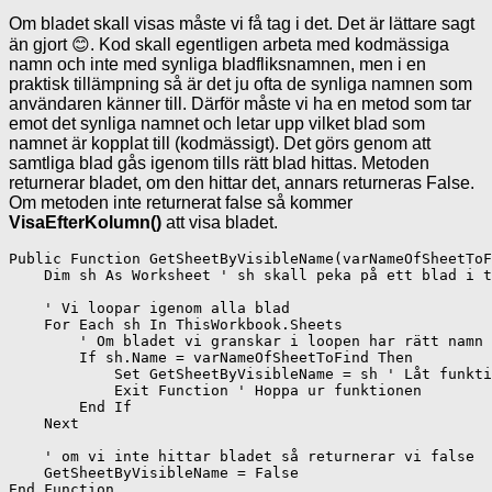
Om bladet skall visas måste vi få tag i det. Det är lättare sagt
än gjort 😊. Kod skall egentligen arbeta med kodmässiga
namn och inte med synliga bladfliksnamnen, men i en
praktisk tillämpning så är det ju ofta de synliga namnen som
användaren känner till. Därför måste vi ha en metod som tar
emot det synliga namnet och letar upp vilket blad som
namnet är kopplat till (kodmässigt). Det görs genom att
samtliga blad gås igenom tills rätt blad hittas. Metoden
returnerar bladet, om den hittar det, annars returneras False.
Om metoden inte returnerat false så kommer
VisaEfterKolumn()
att visa bladet.
Public Function GetSheetByVisibleName(varNameOfSheetToF
    Dim sh As Worksheet ' sh skall peka på ett blad i t
    ' Vi loopar igenom alla blad

    For Each sh In ThisWorkbook.Sheets

        ' Om bladet vi granskar i loopen har rätt namn 
        If sh.Name = varNameOfSheetToFind Then

            Set GetSheetByVisibleName = sh ' Låt funkti
            Exit Function ' Hoppa ur funktionen

        End If

    Next

    ' om vi inte hittar bladet så returnerar vi false

    GetSheetByVisibleName = False
