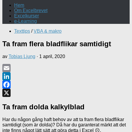
Hem
Om Excelbrevet
Excelkurser
e-Learning
Texttips
/
VBA & makro
Ta fram flera bladflikar samtidigt
av
Tobias Ljung
·
1 april, 2020
Email
LinkedIn
Facebook
X
Ta fram dolda kalkylblad
Har du någon gång haft behov av att ta fram flera bladflikar
samtidigt (som är dolda)? Då har du garanterat märkt att det
inte finns något lätt sätt att göra detta i Excel ☹.