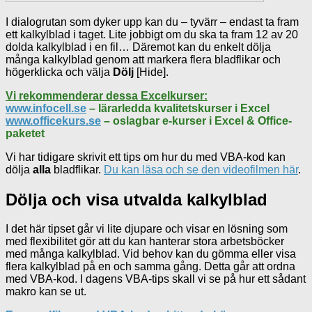
I dialogrutan som dyker upp kan du – tyvärr – endast ta fram
ett kalkylblad i taget. Lite jobbigt om du ska ta fram 12 av 20
dolda kalkylblad i en fil… Däremot kan du enkelt dölja
många kalkylblad genom att markera flera bladflikar och
högerklicka och välja
Dölj
[Hide].
Vi rekommenderar dessa Excelkurser:
www.infocell.se
– lärarledda kvalitetskurser i Excel
www.officekurs.se
– oslagbar e-kurser i Excel & Office-
paketet
Vi har tidigare skrivit ett tips om hur du med VBA-kod kan
dölja
alla
bladflikar.
Du kan läsa och se den videofilmen här
.
Dölja och visa utvalda kalkylblad
I det här tipset går vi lite djupare och visar en lösning som
med flexibilitet gör att du kan hanterar stora arbetsböcker
med många kalkylblad. Vid behov kan du gömma eller visa
flera kalkylblad på en och samma gång. Detta går att ordna
med VBA-kod. I dagens VBA-tips skall vi se på hur ett sådant
makro kan se ut.