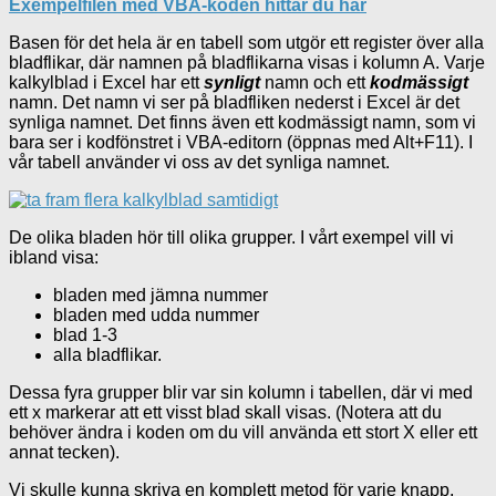
Exempelfilen med VBA-koden hittar du här
Basen för det hela är en tabell som utgör ett register över alla
bladflikar, där namnen på bladflikarna visas i kolumn A. Varje
kalkylblad i Excel har ett
synligt
namn och ett
kodmässigt
namn. Det namn vi ser på bladfliken nederst i Excel är det
synliga namnet. Det finns även ett kodmässigt namn, som vi
bara ser i kodfönstret i VBA-editorn (öppnas med Alt+F11). I
vår tabell använder vi oss av det synliga namnet.
De olika bladen hör till olika grupper. I vårt exempel vill vi
ibland visa:
bladen med jämna nummer
bladen med udda nummer
blad 1-3
alla bladflikar.
Dessa fyra grupper blir var sin kolumn i tabellen, där vi med
ett x markerar att ett visst blad skall visas. (Notera att du
behöver ändra i koden om du vill använda ett stort X eller ett
annat tecken).
Vi skulle kunna skriva en komplett metod för varje knapp,