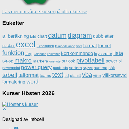
Läs mer om våra e-kurser på officekurs.se
Etiketter
datum
diagram
ai
beräkning
dubbletter
chart
bild
excel
format
formel
Exceltabell
ERSÄTT
felmeddelande
filter
funktion
lista
kortkommando
färg
kryssrutor
kalender
kolumner
pivottabell
makro
outlook
power bi
markera
LÄNGD
onenote
power query
sortera
summa
sök
powerpoint
punktlista
stycke
text
vba
tabell
talformat
villkorsstyrd
teams
tid
utsnitt
villkor
word
formatering
Kurser Hösten 2026
Designad av Infocell