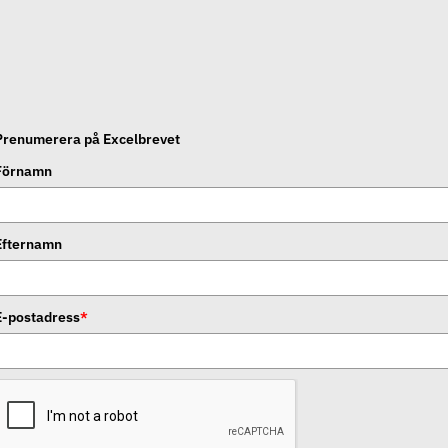
Prenumerera på Excelbrevet
Förnamn
Efternamn
E-postadress
*