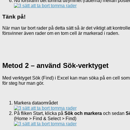
Nu försvann det tomma utrymmet (raderna) mellan posterna
Tänk på!
När man tar bort rader på detta sätt så är det viktigt att kontroll
försvinner även rader om en tom cell är markerad i raden.
Metod 2 – använd Sök-verktyget
Med verktyget Sök (Find) i Excel kan man söka på en cell som int
för steg hur man gör.
Markera dataområdet
På fliken Start, klicka på
Sök och markera
och sedan
S
(Home > Find & Select > Find)