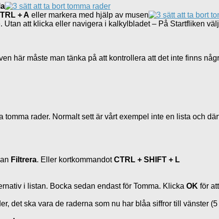
la
TRL + A
eller markera med hjälp av musen
tan att klicka eller navigera i kalkylbladet – På Startfliken väl
ven här måste man tänka på att kontrollera att det inte finns n
a tomma rader. Normalt sett är vårt exempel inte en lista och där
dan
Filtrera
. Eller kortkommandot
CTRL + SHIFT + L
lternativ i listan. Bocka sedan endast för Tomma. Klicka
OK
för at
 det ska vara de raderna som nu har blåa siffror till vänster (5