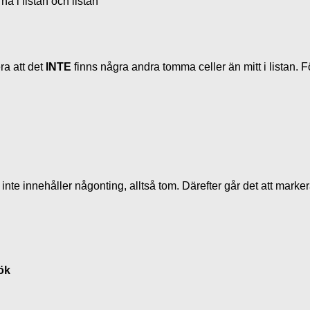
 i listan och listan
era att det
INTE
finns några andra tomma celler än mitt i listan. 
e innehåller någonting, alltså tom. Därefter går det att markera 
ök