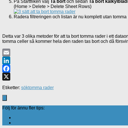
På Startfliken välj
Ta bort
och sedan
Ta bort kalkylbla
(Home > Delete > Delete Sheet Rows)
Radera filtreringen och listan är nu komplett utan tomma 
Detta var 3 olika metoder för att ta bort tomma rader i ett data
tomma celler så kommer hela den raden tas bort och då försvinn
Email
LinkedIn
Facebook
X
Etiketter:
sök
tomma rader
Följ för ännu fler tips: