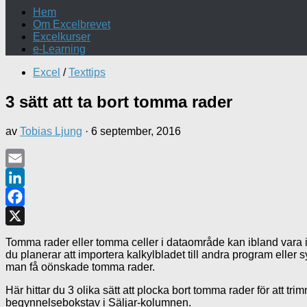
Hem
Om Excelbrevet
Excelkurser
e-Learning
Excel
/
Texttips
3 sätt att ta bort tomma rader
av
Tobias Ljung
·
6 september, 2016
Email
LinkedIn
Facebook
X
Tomma rader eller tomma celler i dataområde kan ibland vara irri
du planerar att importera kalkylbladet till andra program eller
man få oönskade tomma rader.
Här hittar du 3 olika sätt att plocka bort tomma rader för att t
begynnelsebokstav i Säljar-kolumnen.