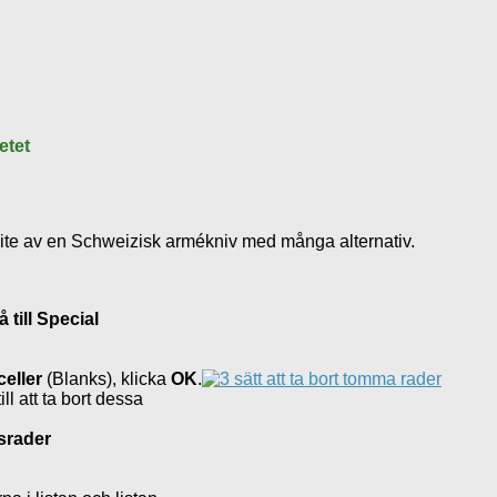
etet
lite av en Schweizisk armékniv med många alternativ.
å till Special
eller
(Blanks), klicka
OK
.
ll att ta bort dessa
dsrader