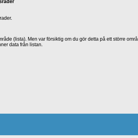
dsrader
rader.
område (lista). Men var försiktig om du gör detta på ett större om
er data från listan.