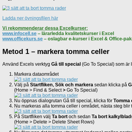
Ladda ner övningsfilen här
Vi rekommenderar dessa Excelkurser:
www.infocell.se
– lärarledda kvalitetskurser i Excel
www.officekurs.se
– oslagbar e-kurser i Excel & Office-pak
Metod 1 – markera tomma celler
Använd Excels verktyg
Gå till special
(Go To Special) som är 
Markera dataområdet
Välj på
Start
fliken, Sök och markera
sedan klicka på
G
(Home > Find & Select
>
Go To Special)
Nu öppnas dialogrutan Gå till special, klicka för
Tomma c
Nu markeras alla tomma celler i området, nästa steg blir ti
På Startfliken välj
Ta bort
och sedan
Ta bort kalkylbla
(Home > Delete > Delete Sheet Rows)