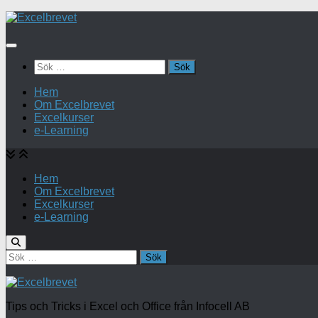
Under
innehåll
Sök
efter:
Hem
Om Excelbrevet
Excelkurser
e-Learning
Hem
Om Excelbrevet
Excelkurser
e-Learning
Sök
efter:
Tips och Tricks i Excel och Office från Infocell AB